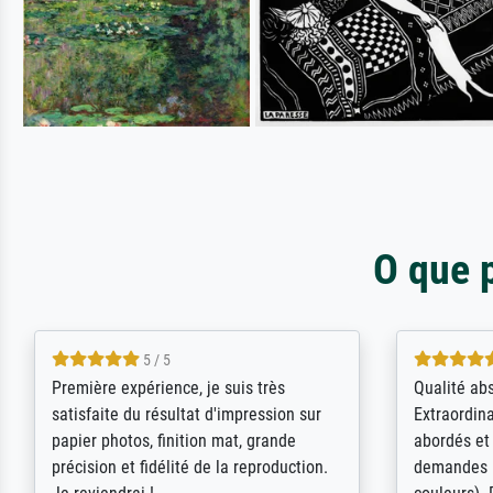
O que 
4.5 / 5
ik beoordeel Meisterdrucke zeer
Wow....ich 
positief. Door de 69505 beschikbare
erstaunt. 
kunstenaars scrollen is echter
Erwartunge
onbegonnen werk (na stoppen begint
der Ablauf