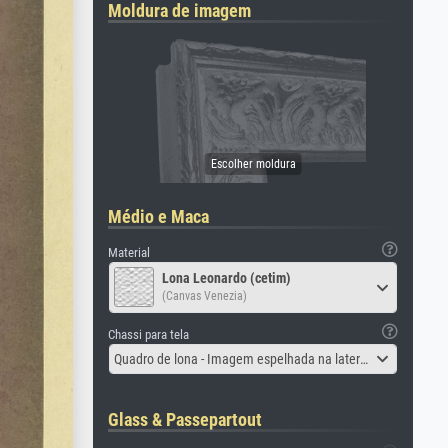
Moldura de imagem
Médio e Maca
Material
Lona Leonardo (cetim)
(Canvas Venezia)
Chassi para tela
Quadro de lona - Imagem espelhada na lateral
Glass & Passepartout