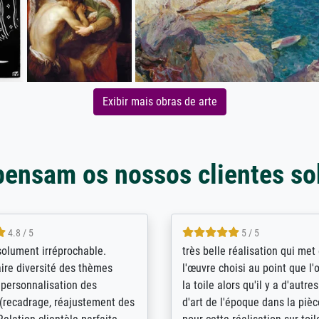
Exibir mais obras de arte
pensam os nossos clientes so
5 / 5
4 / 5
bin sehr über die Qualität
De levering door Bpost was a
Diese Drucke haben all´meine
desastreus. De gemelde lever
n übertroffen. Desgleichen
sloeg nergens op. Er werd nie
 der Bestellung. Grosses
aangebeld en niet geleverd o