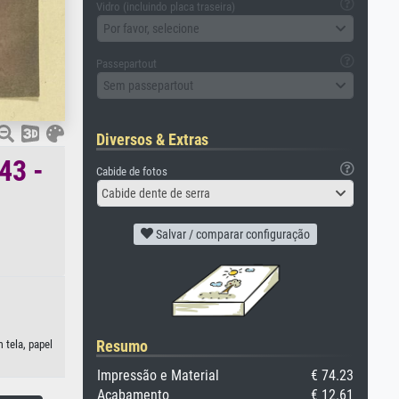
Vidro (incluindo placa traseira)
Por favor, selecione
Passepartout
Sem passepartout
Diversos & Extras
43 -
Cabide de fotos
Cabide dente de serra
Salvar / comparar configuração
Resumo
 tela, papel
Impressão e Material
€ 74.23
Acabamento
€ 12.61