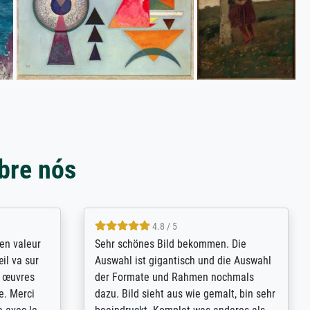
bre nós
4.8 / 5
bsoluut
So, I ordered a large print of The
ingstijd
Annunciation by Fra Angelico from a
t
very large and popular American
p de
"art/poster" site advertising giclee print