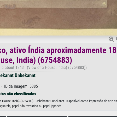
co, ativo Índia aproximadamente 18
ouse, India) (6754883)
dia about 1843 - (View of a House, India) (6754883))
ekannt Unbekannt
· ID da imagem: 5385
stas não classificados
 a House, India) (6754883) · Unbekannt Unbekannt. Disponível como impressão de arte em
aguarela, papel não revestido ou papel japonês.