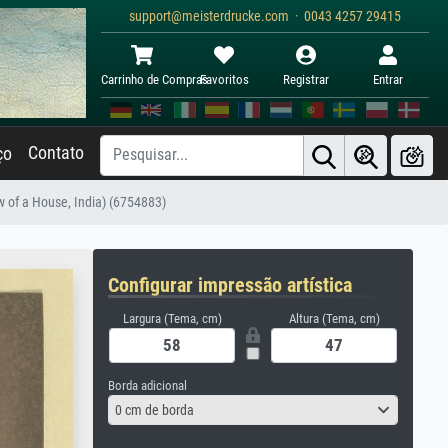
support@meisterdrucke.com · 0043 4257 29415
Carrinho de Compras
Favoritos
Registrar
Entrar
Contato
ço
w of a House, India) (6754883)
Configurar impressão artística
Largura (Tema, cm)
Altura (Tema, cm)
Borda adicional
0 cm de borda