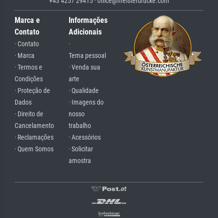
+43 4257 29415 · office@meisterdrucke.com
Marca e
Informações
Contato
Adicionais
· Contato
·
· Marca
Tema pessoal
· Termos e
· Venda sua
Condições
arte
· Proteção de
· Qualidade
Dados
· Imagens do
· Direito de
nosso
Cancelamento
trabalho
· Reclamações
· Acessórios
· Quem Somos
· Solicitar
amostra