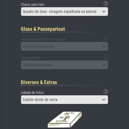
Chassi para tela
Quadro de lona - Imagem espelhada na lateral
Glass & Passepartout
Vidro (incluindo placa traseira)
Por favor, selecione
Passepartout
Sem passepartout
Diversos & Extras
Cabide de fotos
Cabide dente de serra