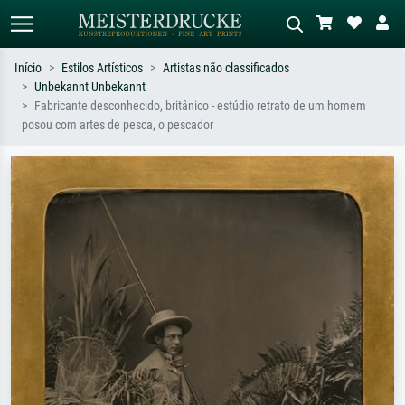
Início
Estilos Artísticos
Artistas não classificados
Unbekannt Unbekannt
Pesquisa padrão
Pesquisa de imagens IA
Fabricante desconhecido, britânico - estúdio retrato de um homem
posou com artes de pesca, o pescador
Pesquise por artista, título ou estilo –
Descreva a cena – ex: prado verde,
ex: Monet, Noite Estrelada,
abstrato com muito vermelho, pintura
impressionismo, onda de Hokusai, nu.
a óleo escura, nu em pé ao lado de
uma árvore.