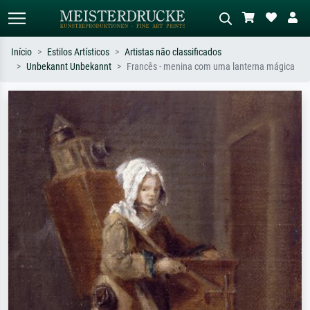
Início
Estilos Artísticos
Artistas não classificados
Unbekannt Unbekannt
Francês - menina com uma lanterna mágica
Pesquisa padrão
Pesquisa de imagens IA
Pesquise por artista, título ou estilo –
Descreva a cena – ex: prado verde,
ex: Monet, Noite Estrelada,
abstrato com muito vermelho, pintura
impressionismo, onda de Hokusai, nu.
a óleo escura, nu em pé ao lado de
uma árvore.