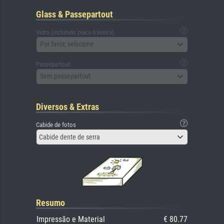
Glass & Passepartout
Vidro (incluindo placa traseira)
Por favor, selecione
Passepartout
Sem passepartout
Diversos & Extras
Cabide de fotos
Cabide dente de serra
Resumo
Impressão e Material
€ 80.77