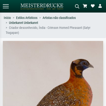
Início
Estilos Artísticos
Artistas não classificados
Unbekannt Unbekannt
Pesquisa padrão
Pesquisa de imagens IA
Criador desconhecido, Índia - Crimson Horned Pheasant (Satyr
Tragapan)
Pesquise por artista, título ou estilo –
Descreva a cena – ex: prado verde,
ex: Monet, Noite Estrelada,
abstrato com muito vermelho, pintura
impressionismo, onda de Hokusai, nu.
a óleo escura, nu em pé ao lado de
uma árvore.