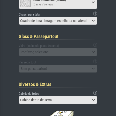
(Canvas Venezia)
Chassi para tela
Quadro de lona - Imagem espelhada na lateral
Glass & Passepartout
Vidro (incluindo placa traseira)
Por favor, selecione
Passepartout
Sem passepartout
Diversos & Extras
Cabide de fotos
Cabide dente de serra