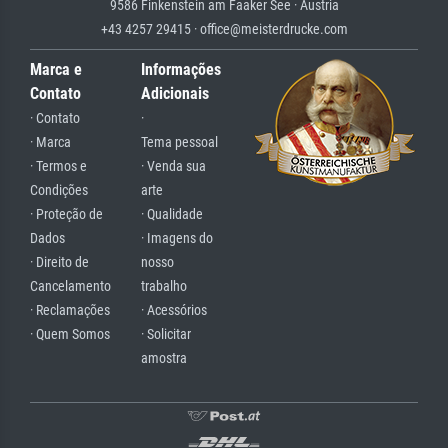
9586 Finkenstein am Faaker See · Austria
+43 4257 29415 · office@meisterdrucke.com
Marca e
Informações
Contato
Adicionais
· Contato
·
· Marca
Tema pessoal
· Termos e
· Venda sua
Condições
arte
· Proteção de
· Qualidade
Dados
· Imagens do
· Direito de
nosso
Cancelamento
trabalho
· Reclamações
· Acessórios
· Quem Somos
· Solicitar
amostra