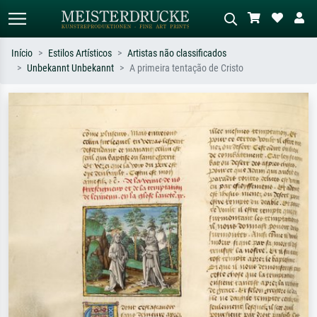
Início
Estilos Artísticos
Artistas não classificados
Unbekannt Unbekannt
A primeira tentação de Cristo
Pesquisa padrão
Pesquisa de imagens IA
Pesquise por artista, título ou estilo –
Descreva a cena – ex: prado verde,
ex: Monet, Noite Estrelada,
abstrato com muito vermelho, pintura
impressionismo, onda de Hokusai, nu.
a óleo escura, nu em pé ao lado de
uma árvore.