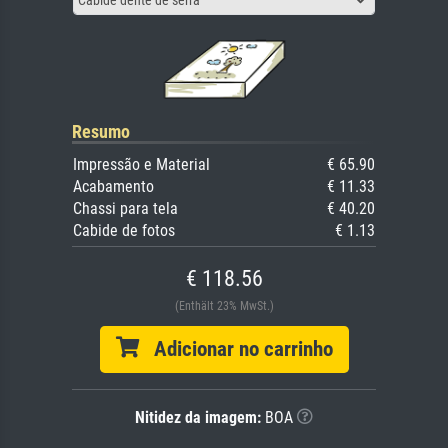
Cabide dente de serra
Resumo
Impressão e Material
€ 65.90
Acabamento
€ 11.33
Chassi para tela
€ 40.20
Cabide de fotos
€ 1.13
€ 118.56
(Enthält 23% MwSt.)
Adicionar no carrinho
Nitidez da imagem:
BOA