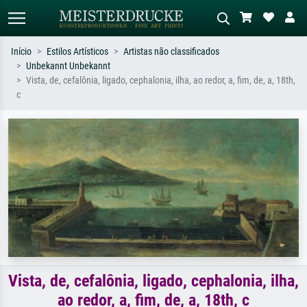
Início
Estilos Artísticos
Artistas não classificados
Unbekannt Unbekannt
Pesquisa padrão
Pesquisa de imagens IA
Vista, de, cefalônia, ligado, cephalonia, ilha, ao redor, a, fim, de, a, 18th,
c
Pesquise por artista, título ou estilo –
Descreva a cena – ex: prado verde,
ex: Monet, Noite Estrelada,
abstrato com muito vermelho, pintura
impressionismo, onda de Hokusai, nu.
a óleo escura, nu em pé ao lado de
uma árvore.
Vista, de, cefalônia, ligado, cephalonia, ilha,
ao redor, a, fim, de, a, 18th, c