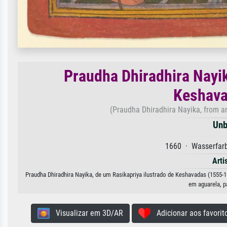
Praudha Dhiradhira Nayik
Keshava
(Praudha Dhiradhira Nayika, from a
Unb
1660 · Wasserfarb
Arti
Praudha Dhiradhira Nayika, de um Rasikapriya ilustrado de Keshavadas (1555-1
em aguarela, p
Visualizar em 3D/AR
Adicionar aos favorit