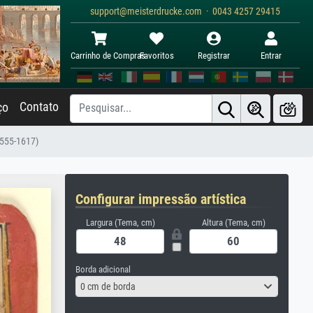
support@meisterdrucke.com · 0043 4257 29415
Carrinho de Compras
Favoritos
Registrar
Entrar
Contato
ço
1555-1617)
Configurar impressão artística
Largura (Tema, cm)
Altura (Tema, cm)
Borda adicional
0 cm de borda