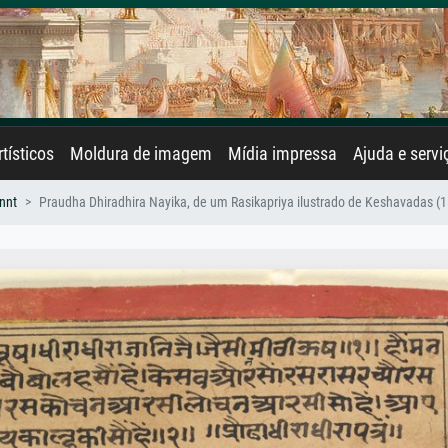
rtísticos
Moldura de imagem
Mídia impressa
Ajuda e servi
nnt
Praudha Dhiradhira Nayika, de um Rasikapriya ilustrado de Keshavadas (