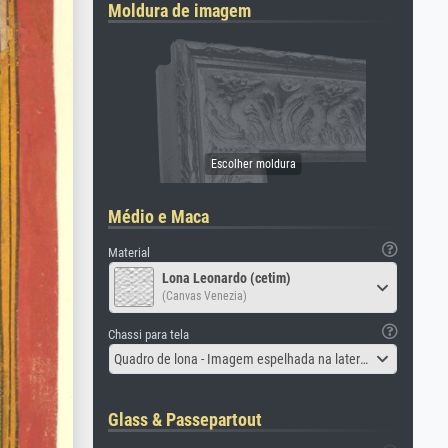
Moldura de imagem
Médio e Maca
Material
Lona Leonardo (cetim)
(Canvas Venezia)
Chassi para tela
Quadro de lona - Imagem espelhada na lateral
Glass & Passepartout