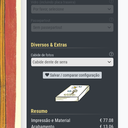
Vidro (incluindo placa traseira)
Por favor, selecione
Passepartout
Sem passepartout
Diversos & Extras
Cabide de fotos
Cabide dente de serra
Salvar / comparar configuração
Resumo
Impressão e Material
€ 77.08
Acabamento
€ 13.06