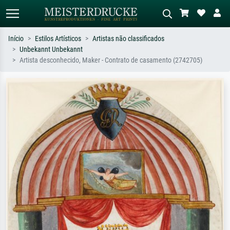
Início
Estilos Artísticos
Artistas não classificados
Unbekannt Unbekannt
Pesquisa padrão
Pesquisa de imagens IA
Artista desconhecido, Maker - Contrato de casamento (2742705)
Pesquise por artista, título ou estilo –
Descreva a cena – ex: prado verde,
ex: Monet, Noite Estrelada,
abstrato com muito vermelho, pintura
impressionismo, onda de Hokusai, nu.
a óleo escura, nu em pé ao lado de
uma árvore.