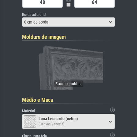
Borda adicional
0 cm de borda
Moldura de imagem
Médio e Maca
Material
Lona Leonardo (cetim)
(Canvas Venezia)
Chassi para tela