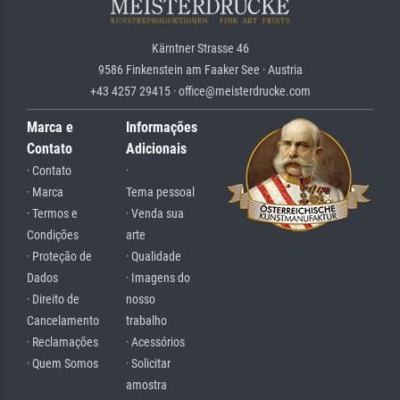
Kärntner Strasse 46
9586 Finkenstein am Faaker See · Austria
+43 4257 29415 · office@meisterdrucke.com
Marca e
Informações
Contato
Adicionais
· Contato
·
· Marca
Tema pessoal
· Termos e
· Venda sua
Condições
arte
· Proteção de
· Qualidade
Dados
· Imagens do
· Direito de
nosso
Cancelamento
trabalho
· Reclamações
· Acessórios
· Quem Somos
· Solicitar
amostra