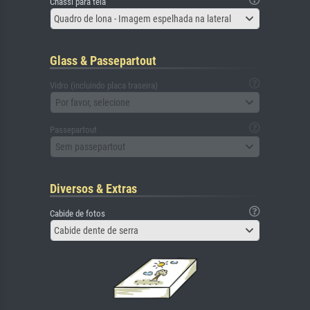
Chassi para tela
Quadro de lona - Imagem espelhada na lateral
Glass & Passepartout
Vidro (incluindo placa traseira)
Por favor, selecione
Passepartout
Sem passepartout
Diversos & Extras
Cabide de fotos
Cabide dente de serra