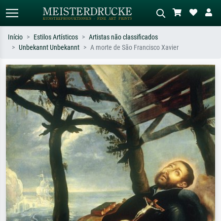
Início
Estilos Artísticos
Artistas não classificados
Unbekannt Unbekannt
A morte de São Francisco Xavier
Pesquisa padrão
Pesquisa de imagens IA
Pesquise por artista, título ou estilo –
Descreva a cena – ex: prado verde,
ex: Monet, Noite Estrelada,
abstrato com muito vermelho, pintura
impressionismo, onda de Hokusai, nu.
a óleo escura, nu em pé ao lado de
uma árvore.