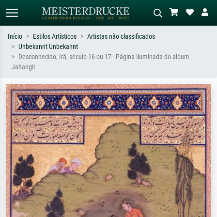
Início
Estilos Artísticos
Artistas não classificados
Unbekannt Unbekannt
Pesquisa padrão
Pesquisa de imagens IA
Desconhecido, Irã, século 16 ou 17 - Página iluminada do álbum
Jahangir
Pesquise por artista, título ou estilo –
Descreva a cena – ex: prado verde,
ex: Monet, Noite Estrelada,
abstrato com muito vermelho, pintura
impressionismo, onda de Hokusai, nu.
a óleo escura, nu em pé ao lado de
uma árvore.