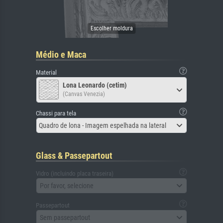
Médio e Maca
Material
Lona Leonardo (cetim)
(Canvas Venezia)
Chassi para tela
Quadro de lona - Imagem espelhada na lateral
Glass & Passepartout
Vidro (incluindo placa traseira)
Por favor, selecione
Passepartout
Sem passepartout