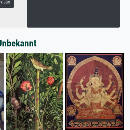
visão
 Unbekannt