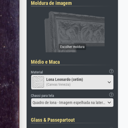
Moldura de imagem
Médio e Maca
Material
Lona Leonardo (cetim)
(Canvas Venezia)
Chassi para tela
Quadro de lona - Imagem espelhada na lateral
Glass & Passepartout