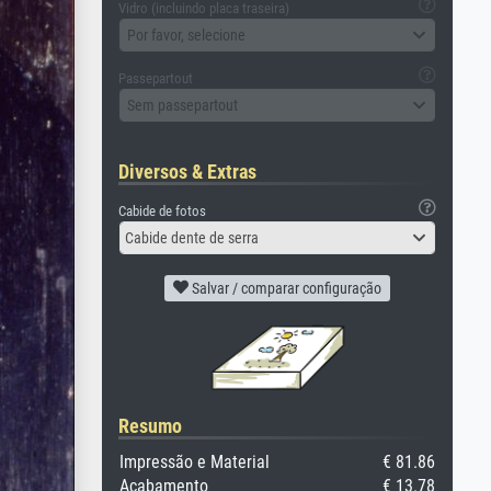
Vidro (incluindo placa traseira)
Por favor, selecione
Passepartout
Sem passepartout
Diversos & Extras
Cabide de fotos
Cabide dente de serra
Salvar / comparar configuração
Resumo
Impressão e Material
€ 81.86
Acabamento
€ 13.78