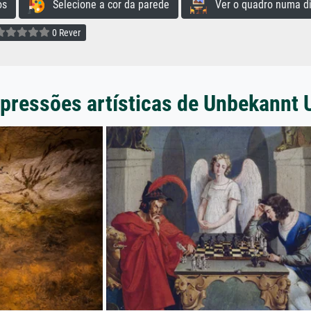
os
Selecione a cor da parede
Ver o quadro numa di
0 Rever
pressões artísticas de Unbekannt