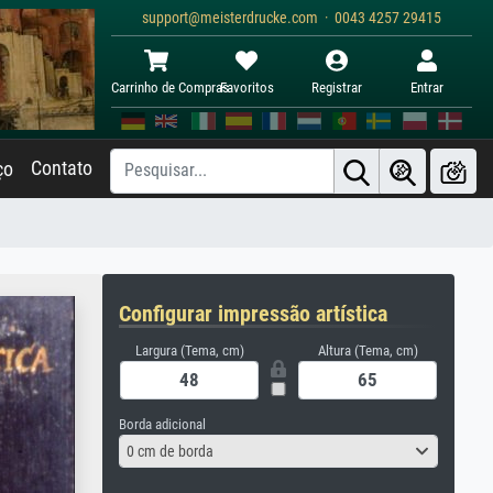
support@meisterdrucke.com · 0043 4257 29415
Carrinho de Compras
Favoritos
Registrar
Entrar
Contato
ço
Configurar impressão artística
Largura (Tema, cm)
Altura (Tema, cm)
Borda adicional
0 cm de borda