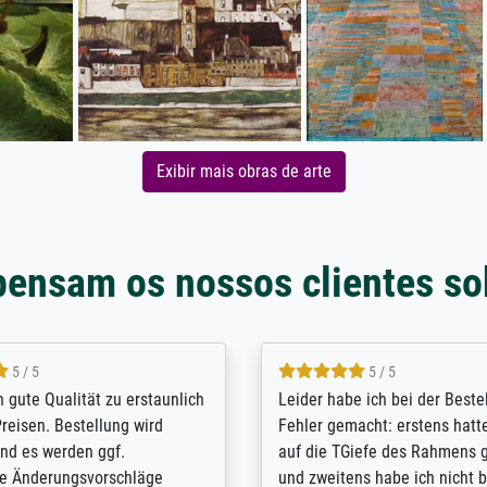
Exibir mais obras de arte
pensam os nossos clientes so
5 / 5
5 / 5
/ Highly recommended. The
The team at Meisterdrucke st
 ordering and payment process
meet its clients demands, an
shipping was efficient and
expert advice on how to obtai
self exceeds expectations. I
results for the prints request