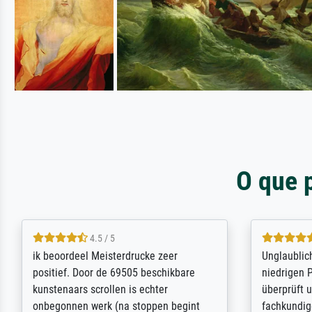
O que 
5 / 5
Die Zufriedenheit ist auch nicht dadurch
Excellent 
getrübt, dass das Bild entgegen einer
selection,
angegebenen Lieferanschrift (sollte
were easy, 
eine Überraschung für die normannische
the item it