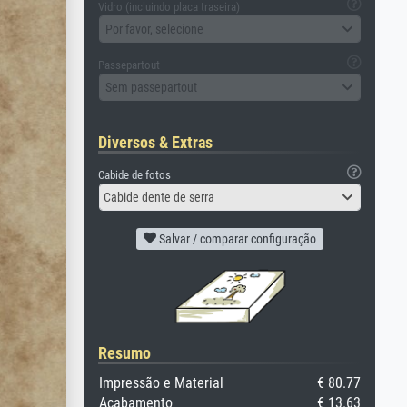
Vidro (incluindo placa traseira)
Por favor, selecione
Passepartout
Sem passepartout
Diversos & Extras
Cabide de fotos
Cabide dente de serra
Salvar / comparar configuração
Resumo
Impressão e Material
€ 80.77
Acabamento
€ 13.63