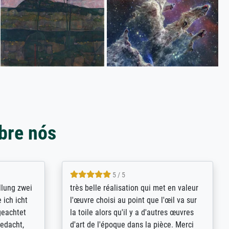
bre nós
5 / 5
rives to
eine große Auswahl an Bildern und
d provides
deren Reproduktionsmöglichkeiten;
n the best
wurde sehr gut durch die einzelnen
ed by the
Bestellkriterien geführt, verständliche