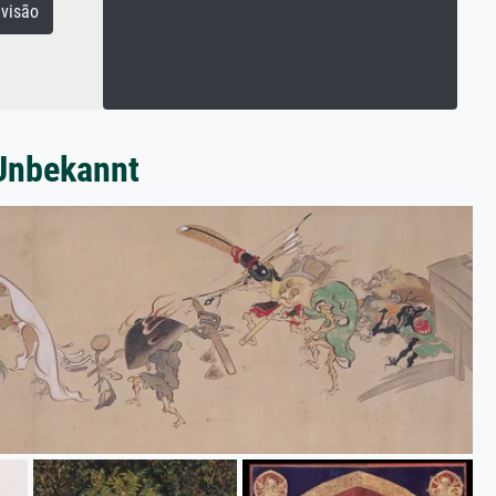
visão
 Unbekannt