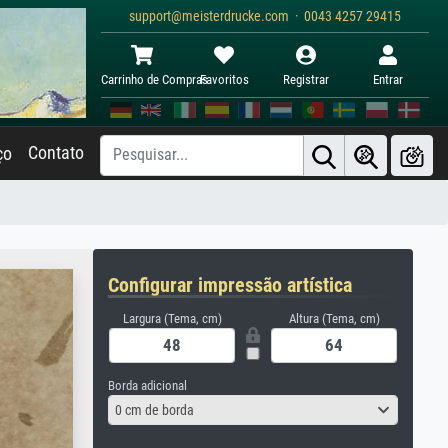
support@meisterdrucke.com · 0043 4257 29415
Carrinho de Compras
Favoritos
Registrar
Entrar
Contato
ço
Configurar impressão artística
Largura (Tema, cm)
Altura (Tema, cm)
Borda adicional
0 cm de borda