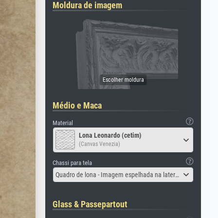
Moldura de imagem
Médio e Maca
Material
Lona Leonardo (cetim)
(Canvas Venezia)
Chassi para tela
Quadro de lona - Imagem espelhada na lateral
Glass & Passepartout