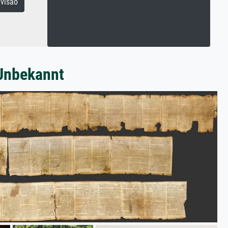
visão
 Unbekannt