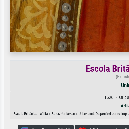
Escola Brit
(Britis
Unb
1626 · Öl au
Arti
Escola Britânica - William Rufus · Unbekannt Unbekannt. Disponível como impre