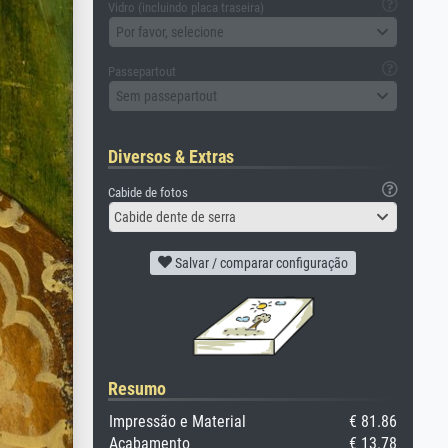
Vidro (incluindo placa traseira)
Por favor, selecione
Passepartout
Sem passepartout
Diversos & Extras
Cabide de fotos
Cabide dente de serra
Salvar / comparar configuração
Resumo
Impressão e Material
€ 81.86
Acabamento
€ 13.78