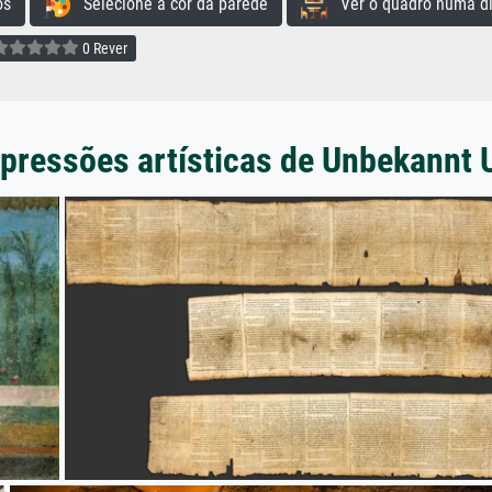
os
Selecione a cor da parede
Ver o quadro numa di
0 Rever
pressões artísticas de Unbekannt