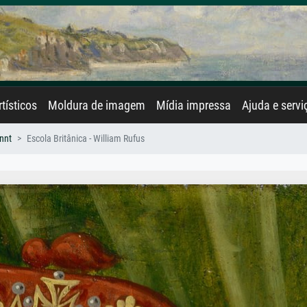
rtísticos
Moldura de imagem
Mídia impressa
Ajuda e servi
nnt
Escola Britânica - William Rufus