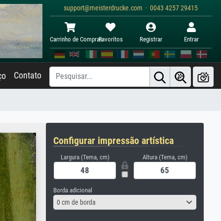
support@meisterdrucke.com · 0043 4257 29415
Carrinho de Compras
Favoritos
Registrar
Entrar
Contato
ço
Configurar impressão artística
Largura (Tema, cm)
Altura (Tema, cm)
Borda adicional
0 cm de borda