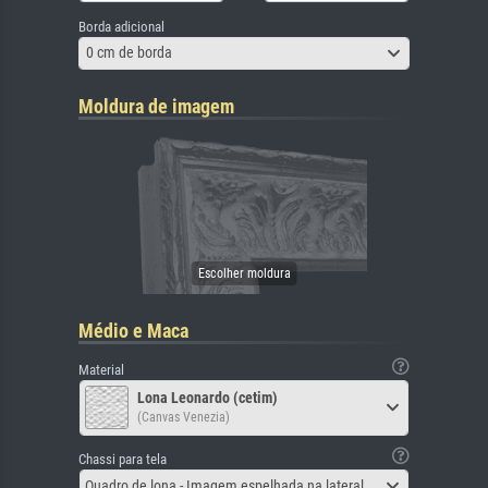
Borda adicional
0 cm de borda
Moldura de imagem
Médio e Maca
Material
Lona Leonardo (cetim)
(Canvas Venezia)
Chassi para tela
Quadro de lona - Imagem espelhada na lateral