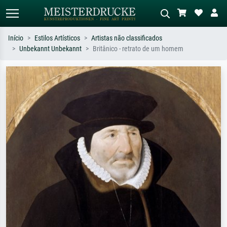
Início
Estilos Artísticos
Artistas não classificados
Unbekannt Unbekannt
Britânico - retrato de um homem
Pesquisa padrão
Pesquisa de imagens IA
Pesquise por artista, título ou estilo –
Descreva a cena – ex: prado verde,
ex: Monet, Noite Estrelada,
abstrato com muito vermelho, pintura
impressionismo, onda de Hokusai, nu.
a óleo escura, nu em pé ao lado de
uma árvore.