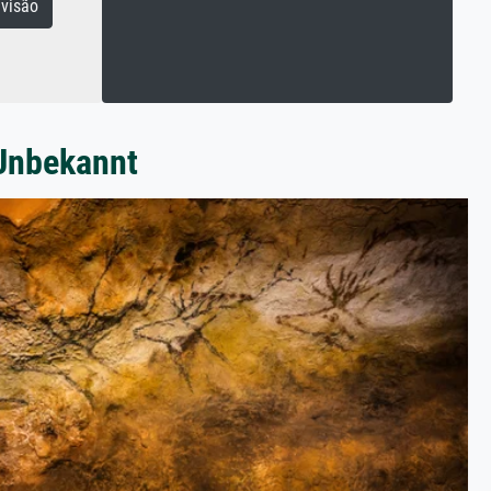
visão
 Unbekannt