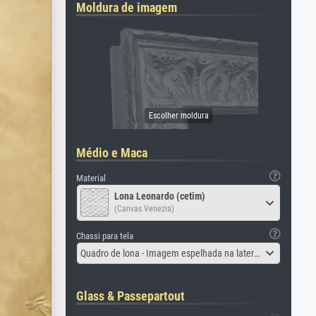
Moldura de imagem
Médio e Maca
Material
Lona Leonardo (cetim)
(Canvas Venezia)
Chassi para tela
Quadro de lona - Imagem espelhada na lateral
Glass & Passepartout