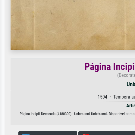
Página Incip
(Decorat
Unb
1504 · Tempera au
Arti
Página Incipit Decorada (4180300) · Unbekannt Unbekannt. Disponível como i