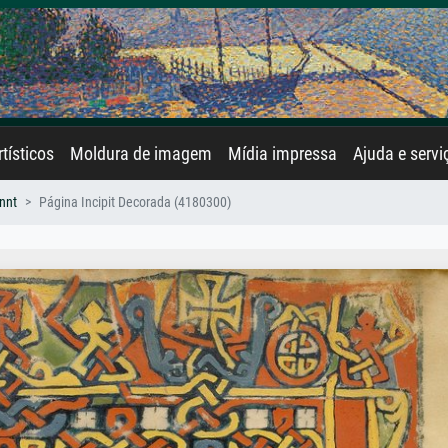
rtísticos
Moldura de imagem
Mídia impressa
Ajuda e servi
nnt
Página Incipit Decorada (4180300)