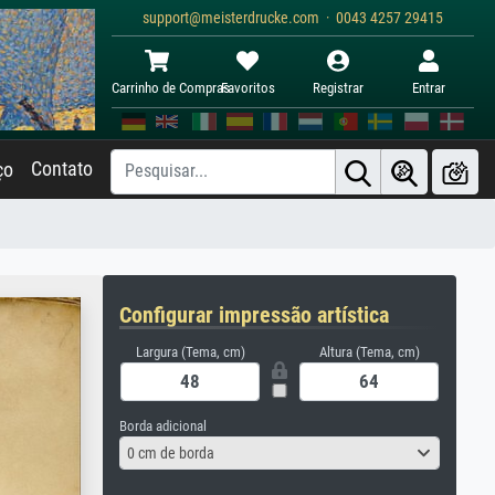
support@meisterdrucke.com · 0043 4257 29415
Carrinho de Compras
Favoritos
Registrar
Entrar
Contato
ço
Configurar impressão artística
Largura (Tema, cm)
Altura (Tema, cm)
Borda adicional
0 cm de borda