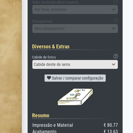
Vidro (incluindo placa traseira)
Por favor, selecione
Passepartout
Sem passepartout
Diversos & Extras
Cabide de fotos
Cabide dente de serra
Salvar / comparar configuração
Resumo
Impressão e Material
€ 80.77
Acabamento
€ 13.63