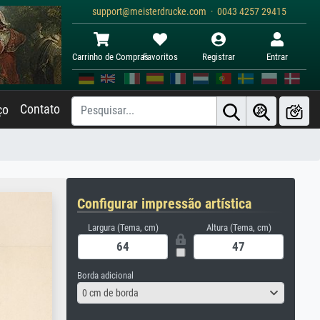
support@meisterdrucke.com · 0043 4257 29415
Carrinho de Compras
Favoritos
Registrar
Entrar
Contato
ço
Configurar impressão artística
Largura (Tema, cm)
Altura (Tema, cm)
Borda adicional
0 cm de borda