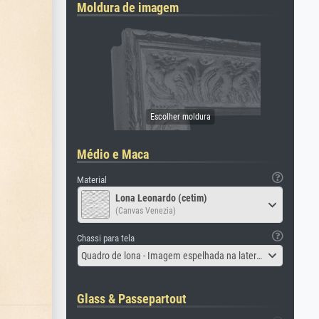
Moldura de imagem
Médio e Maca
Material
Lona Leonardo (cetim)
(Canvas Venezia)
Chassi para tela
Quadro de lona - Imagem espelhada na lateral
Glass & Passepartout