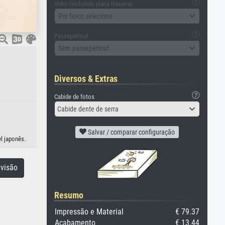
Vidro (incluindo placa traseira)
Por favor, selecione
Passepartout
Sem passepartout
Diversos & Extras
Cabide de fotos
Cabide dente de serra
Salvar / comparar configuração
l japonês.
visão
Resumo
Impressão e Material
€ 79.37
Acabamento
€ 13.44