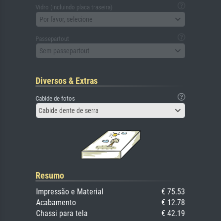
Vidro (incluindo placa traseira)
Por favor, selecione
Passepartout
Sem passepartout
Diversos & Extras
Cabide de fotos
Cabide dente de serra
Resumo
Impressão e Material
€ 75.53
Acabamento
€ 12.78
Chassi para tela
€ 42.19