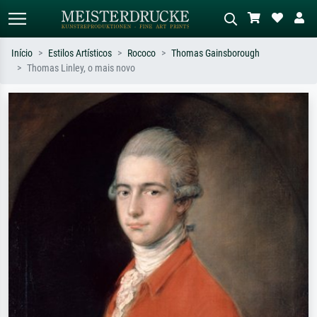
Início
Estilos Artísticos
Rococo
Thomas Gainsborough
Thomas Linley, o mais novo
Pesquisa padrão
Pesquisa de imagens IA
Pesquise por artista, título ou estilo –
Descreva a cena – ex: prado verde,
ex: Monet, Noite Estrelada,
abstrato com muito vermelho, pintura
impressionismo, onda de Hokusai, nu.
a óleo escura, nu em pé ao lado de
uma árvore.