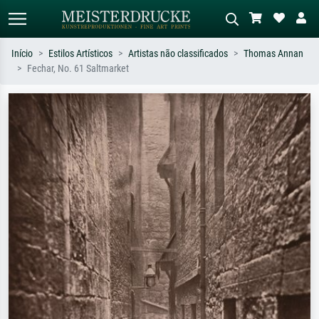
Início
Estilos Artísticos
Artistas não classificados
Thomas Annan
Fechar, No. 61 Saltmarket
Pesquisa padrão
Pesquisa de imagens IA
Pesquise por artista, título ou estilo –
Descreva a cena – ex: prado verde,
ex: Monet, Noite Estrelada,
abstrato com muito vermelho, pintura
impressionismo, onda de Hokusai, nu.
a óleo escura, nu em pé ao lado de
uma árvore.