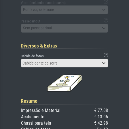
Vidro (incluindo placa traseira)
Por favor, selecione
Passepartout
Sem passepartout
Diversos & Extras
Cabide de fotos
Cabide dente de serra
Resumo
Impressão e Material
€ 77.08
Acabamento
€ 13.06
Chassi para tela
€ 42.98