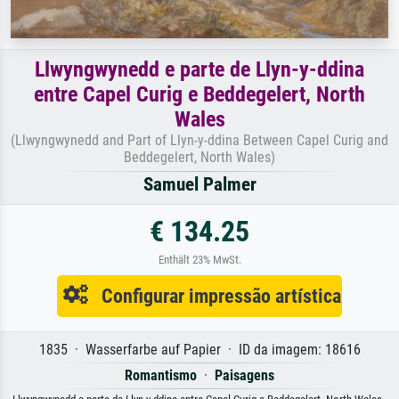
Llwyngwynedd e parte de Llyn-y-ddina
entre Capel Curig e Beddegelert, North
Wales
(Llwyngwynedd and Part of Llyn-y-ddina Between Capel Curig and
Beddegelert, North Wales)
Samuel Palmer
€ 134.25
Enthält 23% MwSt.
Configurar impressão artística
1835 · Wasserfarbe auf Papier · ID da imagem: 18616
Romantismo
·
Paisagens