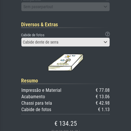
Sem passepartout
Diversos & Extras
Cabide de fotos
Cabide dente de serra
Resumo
Impressão e Material
€ 77.08
Acabamento
€ 13.06
Chassi para tela
€ 42.98
Cabide de fotos
€ 1.13
€ 134.25