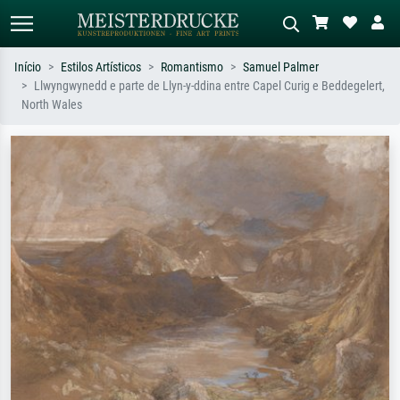
Início
Estilos Artísticos
Romantismo
Samuel Palmer
Llwyngwynedd e parte de Llyn-y-ddina entre Capel Curig e Beddegelert,
Pesquisa padrão
Pesquisa de imagens IA
North Wales
Pesquise por artista, título ou estilo –
Descreva a cena – ex: prado verde,
ex: Monet, Noite Estrelada,
abstrato com muito vermelho, pintura
impressionismo, onda de Hokusai, nu.
a óleo escura, nu em pé ao lado de
uma árvore.