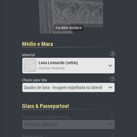
Médio e Maca
Material
Lona Leonardo (cetim)
(Canvas Venezia)
Chassi para tela
Quadro de lona - Imagem espelhada na lateral
Glass & Passepartout
Vidro (incluindo placa traseira)
Por favor, selecione
Passepartout