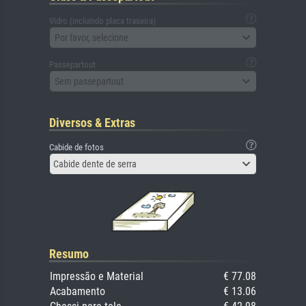
Vidro (incluindo placa traseira)
Por favor, selecione
Passepartout
Sem passepartout
Diversos & Extras
Cabide de fotos
Cabide dente de serra
Resumo
Impressão e Material
€ 77.08
Acabamento
€ 13.06