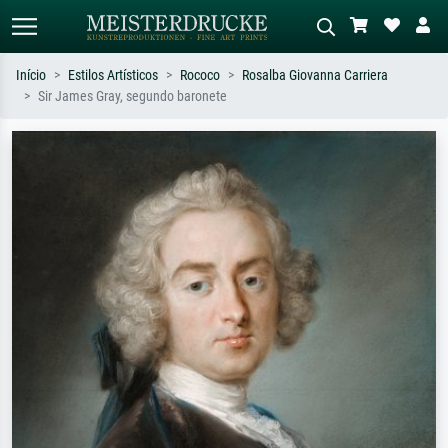
Início
Estilos Artísticos
Rococo
Rosalba Giovanna Carriera
Sir James Gray, segundo baronete
Pesquisa padrão
Pesquisa de imagens IA
Pesquise por artista, título ou estilo –
Descreva a cena – ex: prado verde,
ex: Monet, Noite Estrelada,
abstrato com muito vermelho, pintura
impressionismo, onda de Hokusai, nu.
a óleo escura, nu em pé ao lado de
uma árvore.