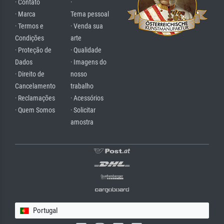
· Contato
·
· Marca
Tema pessoal
· Termos e
· Venda sua
Condições
arte
· Proteção de
· Qualidade
Dados
· Imagens do
· Direito de
nosso
Cancelamento
trabalho
· Reclamações
· Acessórios
· Quem Somos
· Solicitar
amostra
Portugal