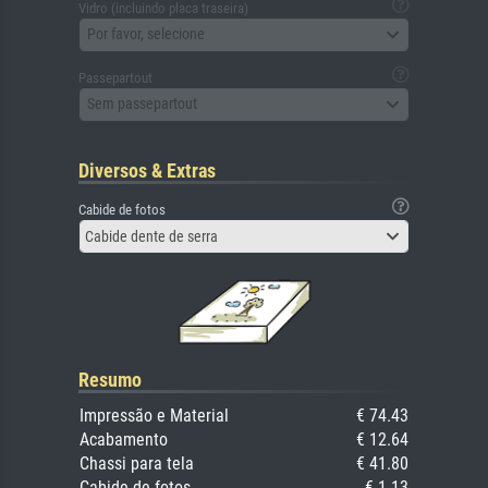
Vidro (incluindo placa traseira)
Por favor, selecione
Passepartout
Sem passepartout
Diversos & Extras
Cabide de fotos
Cabide dente de serra
Resumo
Impressão e Material
€ 74.43
Acabamento
€ 12.64
Chassi para tela
€ 41.80
Cabide de fotos
€ 1.13