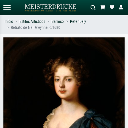
Início
Estilos Artísticos
Barroco
Peter Lely
Retrato de Nell Gwynne, c.1680
Pesquisa padrão
Pesquisa de imagens IA
Pesquise por artista, título ou estilo –
Descreva a cena – ex: prado verde,
ex: Monet, Noite Estrelada,
abstrato com muito vermelho, pintura
impressionismo, onda de Hokusai, nu.
a óleo escura, nu em pé ao lado de
uma árvore.