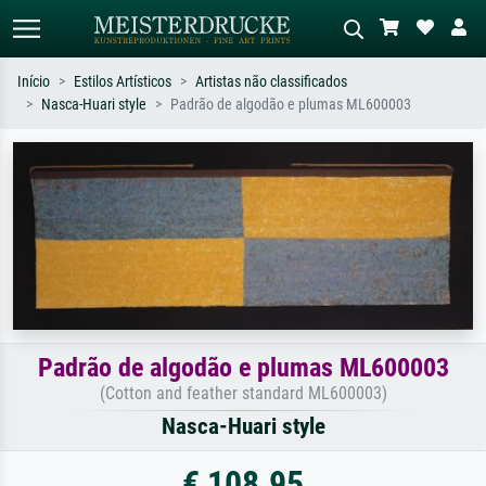
Início
Estilos Artísticos
Artistas não classificados
Nasca-Huari style
Padrão de algodão e plumas ML600003
Pesquisa padrão
Pesquisa de imagens IA
Pesquise por artista, título ou estilo –
Descreva a cena – ex: prado verde,
ex: Monet, Noite Estrelada,
abstrato com muito vermelho, pintura
impressionismo, onda de Hokusai, nu.
a óleo escura, nu em pé ao lado de
uma árvore.
Padrão de algodão e plumas ML600003
(Cotton and feather standard ML600003)
Nasca-Huari style
€ 108.95