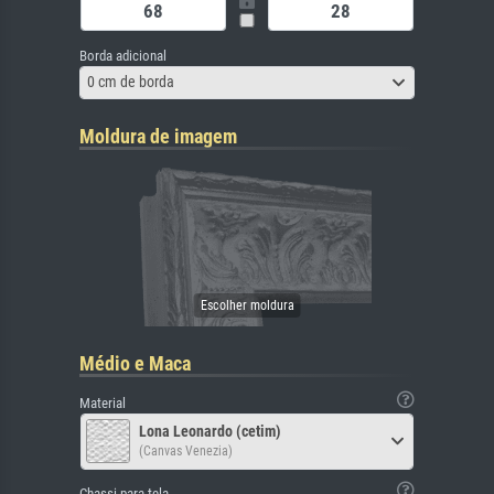
Borda adicional
0 cm de borda
Moldura de imagem
Médio e Maca
Material
Lona Leonardo (cetim)
(Canvas Venezia)
Chassi para tela