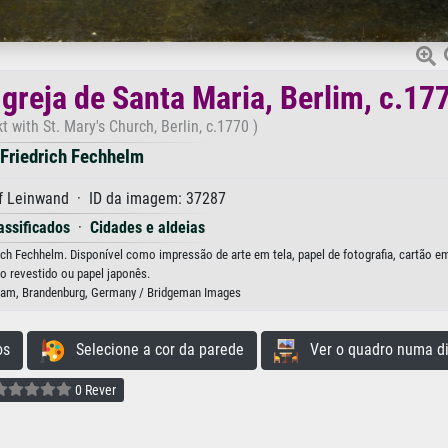
greja de Santa Maria, Berlim, c.17
 with St. Mary's Church, Berlin, c.1770 )
 Friedrich Fechhelm
f Leinwand · ID da imagem: 37287
assificados
·
Cidades e aldeias
rich Fechhelm. Disponível como impressão de arte em tela, papel de fotografia, cartão e
o revestido ou papel japonês.
dam, Brandenburg, Germany / Bridgeman Images
os
Selecione a cor da parede
Ver o quadro numa di
0 Rever