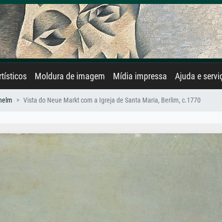
rtísticos
Moldura de imagem
Mídia impressa
Ajuda e servi
hhelm
Vista do Neue Markt com a Igreja de Santa Maria, Berlim, c.1770