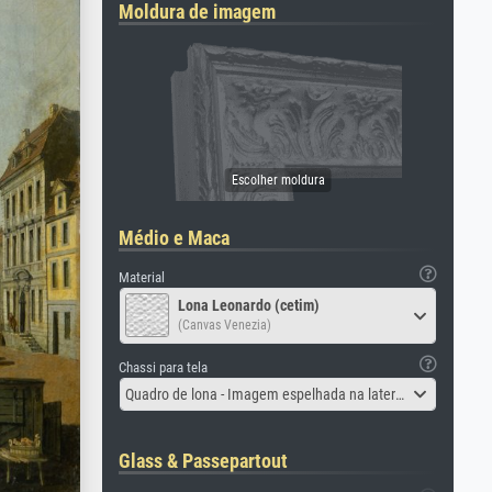
Moldura de imagem
Médio e Maca
Material
Lona Leonardo (cetim)
(Canvas Venezia)
Chassi para tela
Quadro de lona - Imagem espelhada na lateral
Glass & Passepartout