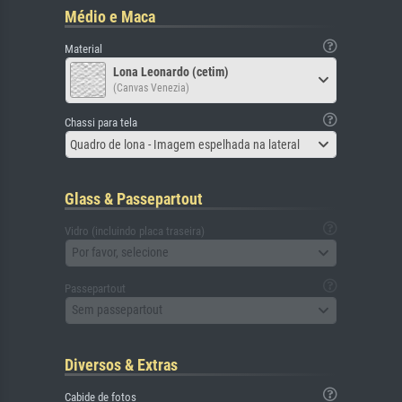
Médio e Maca
Material
Lona Leonardo (cetim)
(Canvas Venezia)
Chassi para tela
Quadro de lona - Imagem espelhada na lateral
Glass & Passepartout
Vidro (incluindo placa traseira)
Por favor, selecione
Passepartout
Sem passepartout
Diversos & Extras
Cabide de fotos