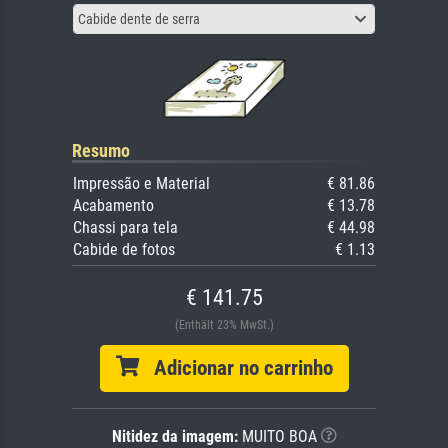
Cabide dente de serra
Resumo
Impressão e Material
€ 81.86
Acabamento
€ 13.78
Chassi para tela
€ 44.98
Cabide de fotos
€ 1.13
€ 141.75
(Enthält 23% MwSt.)
Adicionar no carrinho
Nitidez da imagem:
MUITO BOA