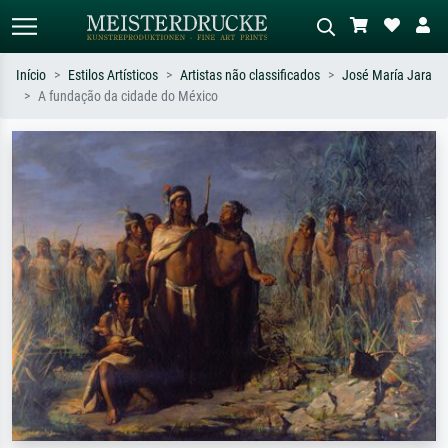
Início
Estilos Artísticos
Artistas não classificados
José María Jara
A fundação da cidade do México
Pesquisa padrão
Pesquisa de imagens IA
Pesquise por artista, título ou estilo –
Descreva a cena – ex: prado verde,
ex: Monet, Noite Estrelada,
abstrato com muito vermelho, pintura
impressionismo, onda de Hokusai, nu.
a óleo escura, nu em pé ao lado de
uma árvore.