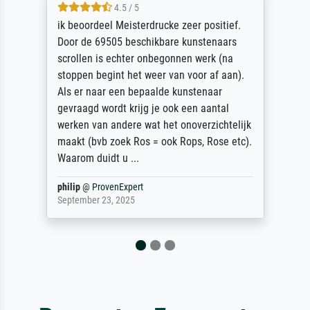
5 / 5
Die Zufriedenheit ist auch nicht dadurch
getrübt, dass das Bild entgegen einer
angegebenen Lieferanschrift (sollte eine
Überraschung für die normannische
Ehefrau sein zum Hochzeits- gleichzeitig
auch Geburtstag sein) doch nach zu Hause
zugestellt wurde.
Jürgen
@
ProvenExpert
April 22, 2026