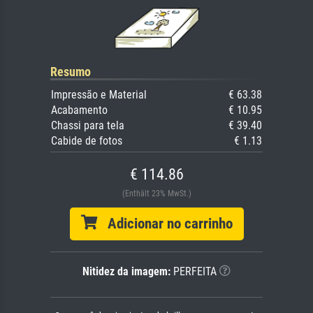
Resumo
Impressão e Material
€ 63.38
Acabamento
€ 10.95
Chassi para tela
€ 39.40
Cabide de fotos
€ 1.13
€ 114.86
(Enthält 23% MwSt.)
Adicionar no carrinho
Nitidez da imagem:
PERFEITA