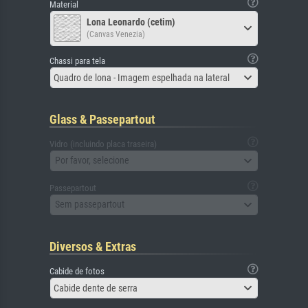
Material
Lona Leonardo (cetim)
(Canvas Venezia)
Chassi para tela
Quadro de lona - Imagem espelhada na lateral
Glass & Passepartout
Vidro (incluindo placa traseira)
Por favor, selecione
Passepartout
Sem passepartout
Diversos & Extras
Cabide de fotos
Cabide dente de serra