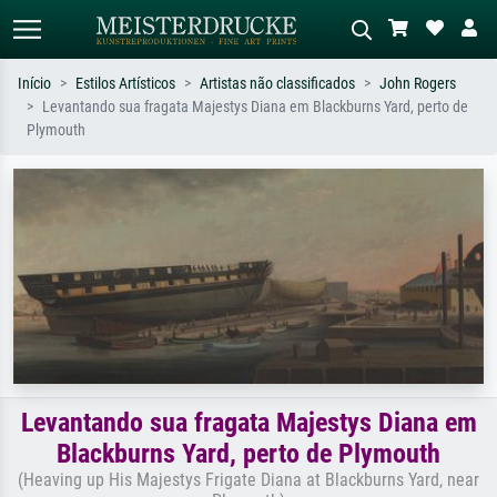
Início
Estilos Artísticos
Artistas não classificados
John Rogers
Levantando sua fragata Majestys Diana em Blackburns Yard, perto de
Pesquisa padrão
Pesquisa de imagens IA
Plymouth
Pesquise por artista, título ou estilo –
Descreva a cena – ex: prado verde,
ex: Monet, Noite Estrelada,
abstrato com muito vermelho, pintura
impressionismo, onda de Hokusai, nu.
a óleo escura, nu em pé ao lado de
uma árvore.
Levantando sua fragata Majestys Diana em
Blackburns Yard, perto de Plymouth
(Heaving up His Majestys Frigate Diana at Blackburns Yard, near