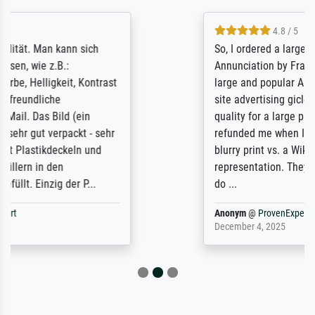
4.8 / 5
So, I ordered a large print of The
Annunciation by Fra Angelico from a very
large and popular American "art/poster"
site advertising giclee print quality. The
quality for a large print was atrocious. They
refunded me when I sent pictures of the
blurry print vs. a Wikipedia commons
representation. They stated they couldn't
do ...
Anonym
@
ProvenExpert
December 4, 2025