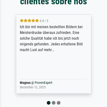
clientes sobre nós
5 / 5
Rundum positive Erfahrung. Die Ausführung
des Auftrags hat eine Weile gedauert, die
angekündigte Lieferzeit wurde aber
letztlich sogar etwas unterschritten. Die
Qualität des Papiers und des Drucks
(Farben, Details usw.) ist nicht nur gut,
sondern hervorragend. Selbst ein Druck ist
damit ein Kunstwerk im eigenen Sinne.
Definitiv den Pre...
Dr.
@
ProvenExpert
February 3, 2026