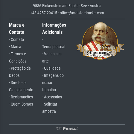
9586 Finkenstein am Faaker See · Austria
+43 4257 29415 · office@meisterdrucke.com
Marca e
Informações
Contato
Adicionais
· Contato
·
· Marca
Tema pessoal
· Termos e
· Venda sua
Condições
arte
· Proteção de
· Qualidade
Dados
· Imagens do
· Direito de
nosso
Cancelamento
trabalho
· Reclamações
· Acessórios
· Quem Somos
· Solicitar
amostra