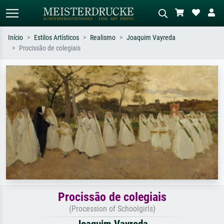
Início
Estilos Artísticos
Realismo
Joaquim Vayreda
Procissão de colegiais
Pesquisa padrão
Pesquisa de imagens IA
Pesquise por artista, título ou estilo –
Descreva a cena – ex: prado verde,
ex: Monet, Noite Estrelada,
abstrato com muito vermelho, pintura
impressionismo, onda de Hokusai, nu.
a óleo escura, nu em pé ao lado de
uma árvore.
Procissão de colegiais
(Procession of Schoolgirls)
Joaquim Vayreda