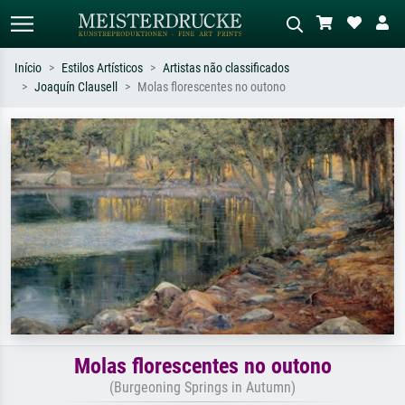
Início
Estilos Artísticos
Artistas não classificados
Joaquín Clausell
Molas florescentes no outono
Pesquisa padrão
Pesquisa de imagens IA
Pesquise por artista, título ou estilo –
Descreva a cena – ex: prado verde,
ex: Monet, Noite Estrelada,
abstrato com muito vermelho, pintura
impressionismo, onda de Hokusai, nu.
a óleo escura, nu em pé ao lado de
uma árvore.
Molas florescentes no outono
(Burgeoning Springs in Autumn)