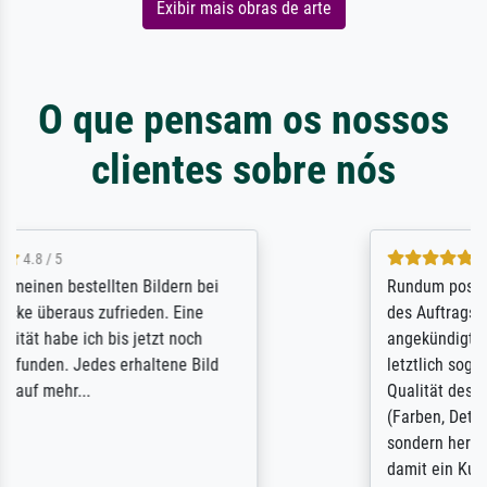
Exibir mais obras de arte
O que pensam os nossos
clientes sobre nós
5 / 5
Rundum positive Erfahrung. Die Ausführung
des Auftrags hat eine Weile gedauert, die
angekündigte Lieferzeit wurde aber
letztlich sogar etwas unterschritten. Die
Qualität des Papiers und des Drucks
(Farben, Details usw.) ist nicht nur gut,
sondern hervorragend. Selbst ein Druck ist
damit ein Kunstwerk im eigenen Sinne.