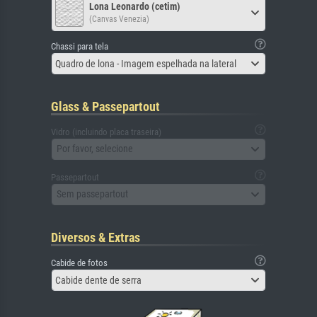
Lona Leonardo (cetim)
(Canvas Venezia)
Chassi para tela
Quadro de lona - Imagem espelhada na lateral
Glass & Passepartout
Vidro (incluindo placa traseira)
Por favor, selecione
Passepartout
Sem passepartout
Diversos & Extras
Cabide de fotos
Cabide dente de serra