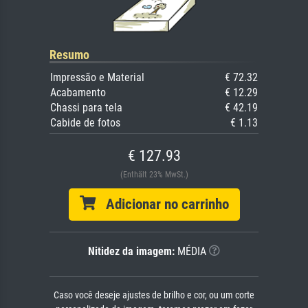
Resumo
Impressão e Material
€ 72.32
Acabamento
€ 12.29
Chassi para tela
€ 42.19
Cabide de fotos
€ 1.13
€ 127.93
(Enthält 23% MwSt.)
Adicionar no carrinho
Nitidez da imagem:
MÉDIA
Caso você deseje ajustes de brilho e cor, ou um corte