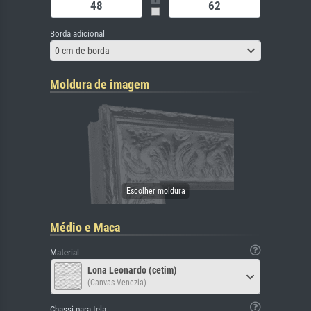
Borda adicional
0 cm de borda
Moldura de imagem
Médio e Maca
Material
Lona Leonardo (cetim)
(Canvas Venezia)
Chassi para tela