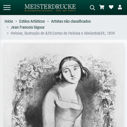
Início
Estilos Artísticos
Artistas não classificados
Jean Francois Gigoux
Pesquisa padrão
Pesquisa de imagens IA
Heloise, ilustração de &39;Cartas de Heloísa e Abelardo&39;, 1839
Pesquise por artista, título ou estilo –
Descreva a cena – ex: prado verde,
ex: Monet, Noite Estrelada,
abstrato com muito vermelho, pintura
impressionismo, onda de Hokusai, nu.
a óleo escura, nu em pé ao lado de
uma árvore.