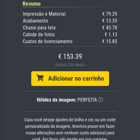
Resumo
Impressão e Material
€ 79.29
Acabamento
€ 13.35
Chassi para tela
€ 43.78
Cabide de fotos
€ 1.13
Custos de licenciamento
€ 15.85
€ 153.39
(Enthält 23% MwSt.)
Adicionar no carrinho
Nitidez da imagem:
PERFEITA
Caso você deseje ajustes de brilho e cor, ou um corte
personalizado da imagem, teremos prazer em fazer
essas alterações sem nenhum custo adicional para
você. Por favor, não hesite em nos contatar.