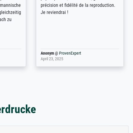
freundliche
demandes (recadrage, réajustement des
ild (ein
couleurs). Relation clientèle parfaite.
rpackt -
Transport, réception sans aucun
stikdeckeln
problème. Merci à toute l'équipe ! Hervé
in den
 der P...
Anonym
@
ProvenExpert
March 31, 2025
erdrucke