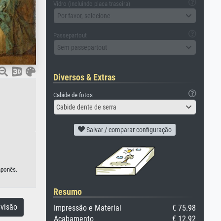
Vidro (incluindo placa traseira)
Por favor, selecione
Passepartout
Sem passepartout
Diversos & Extras
Cabide de fotos
Cabide dente de serra
Salvar / comparar configuração
aponês.
Resumo
visão
Impressão e Material
€ 75.98
Acabamento
€ 12.92