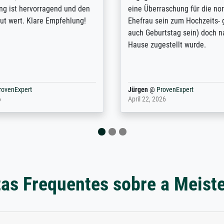
lles Bild. Das habe ich bei
Kontrast und Weiteres. Sehr 
nden. Bei der Auswahl der
Kontaktperson per Mail. Das B
-Qualität wurde ich sehr gut
Kunstdruck) wurde sehr gut ve
 beraten. Der Versand mit
sehr starke Papprolle mit Pla
ppe war perfekt. Ich bin sehr
und innen mit Papierknüllern 
und empfehle Sie gerne
Zwischenräumen gefüllt. Einzig
en ...
ovenExpert
Anonym
@
ProvenExpert
 2026
August 12, 2025
as Frequentes sobre a Meist