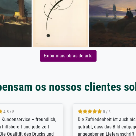
Exibir mais obras de arte
pensam os nossos clientes so
5 / 5
4.8 / 5
innerungsbuch mit der
Hervorragende Qualität. Man 
eines Großvaters aus dem 1.
vieles anpassen lassen, wie z
enötigte ich ein
Randentfernung, Farbe, Hellig