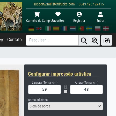
support@meisterdrucke.com · 0043 4257 29415
Carrinho de Compras
Favoritos
Registrar
Entrar
Contato
ço
Configurar impressão artística
Largura (Tema, cm)
Altura (Tema, cm)
Borda adicional
0 cm de borda