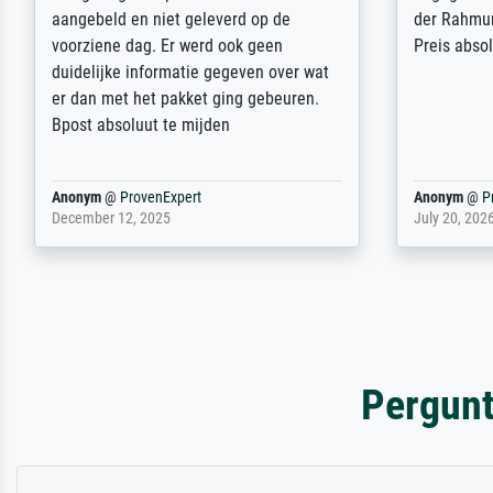
dass es unbeschadet bei uns ankam. Es
ausdrucksvo
wird nicht unser letzter Meisterdruck
Ihnen gefu
sein. Vielen Dank!
Fotopapier
am Telefon
stabiler Pa
zufrieden 
weiter. Viel
Reinhold,
@
ProvenExpert
Margot
@
Pr
April 22, 2026
February 20,
Pergunt