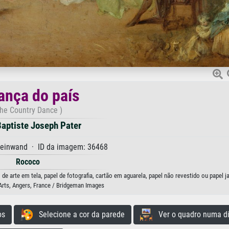
ança do país
he Country Dance )
aptiste Joseph Pater
Leinwand · ID da imagem: 36468
Rococo
de arte em tela, papel de fotografia, cartão em aguarela, papel não revestido ou papel j
rts, Angers, France / Bridgeman Images
os
Selecione a cor da parede
Ver o quadro numa di