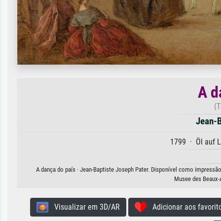
A d
(T
Jean-B
1799 · Öl auf 
A dança do país · Jean-Baptiste Joseph Pater. Disponível como impressão 
Musee des Beaux-A
Visualizar em 3D/AR
Adicionar aos favorit