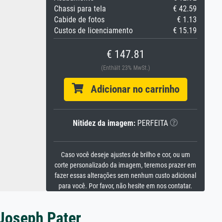
Chassi para tela
€ 42.59
Cabide de fotos
€ 1.13
Custos de licenciamento
€ 15.19
€ 147.81
(Enthält 23% MwSt.)
Adicionar no carrinho
Nitidez da imagem:
PERFEITA
Caso você deseje ajustes de brilho e cor, ou um
corte personalizado da imagem, teremos prazer em
fazer essas alterações sem nenhum custo adicional
para você. Por favor, não hesite em nos contatar.
 Joseph Pater