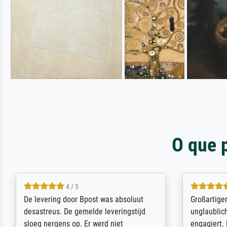
O que 
5 / 5
Sehr gute Qualität des Leinwanddrucks
Für ein Er
und des Rahmens! Unser Bild wurde
Feldpost m
sehr sorgfältig und sicher verpackt, so
Weltkrieg b