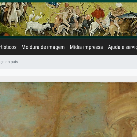
rtísticos
Moldura de imagem
Mídia impressa
Ajuda e servi
ça do país