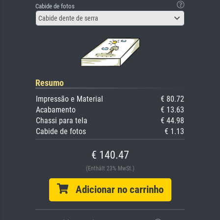
Cabide de fotos
Cabide dente de serra
Resumo
Impressão e Material
€ 80.72
Acabamento
€ 13.63
Chassi para tela
€ 44.98
Cabide de fotos
€ 1.13
€ 140.47
(Enthält 23% MwSt.)
Adicionar no carrinho