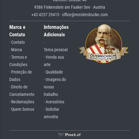
9586 Finkenstein am Faaker See · Austria
+43 4257 29415 · office@meisterdrucke.com
Marca e
Informações
Contato
Adicionais
· Contato
·
· Marca
Tema pessoal
· Termos e
· Venda sua
Condições
arte
· Proteção de
· Qualidade
Dados
· Imagens do
· Direito de
nosso
Cancelamento
trabalho
· Reclamações
· Acessórios
· Quem Somos
· Solicitar
amostra