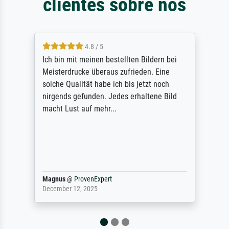
clientes sobre nós
5 / 5
Rundum positive Erfahrung. Die Ausführung
des Auftrags hat eine Weile gedauert, die
angekündigte Lieferzeit wurde aber
letztlich sogar etwas unterschritten. Die
Qualität des Papiers und des Drucks
(Farben, Details usw.) ist nicht nur gut,
sondern hervorragend. Selbst ein Druck ist
damit ein Kunstwerk im eigenen Sinne.
Definitiv den Pre...
Dr.
@
ProvenExpert
February 3, 2026