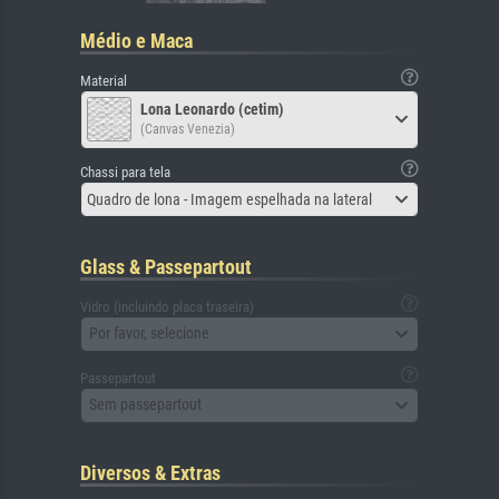
Médio e Maca
Material
Lona Leonardo (cetim)
(Canvas Venezia)
Chassi para tela
Quadro de lona - Imagem espelhada na lateral
Glass & Passepartout
Vidro (incluindo placa traseira)
Por favor, selecione
Passepartout
Sem passepartout
Diversos & Extras