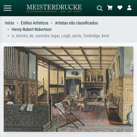
Início
Estilos Artísticos
Artistas não classificados
Henry Robert Robertson
Pesquisa padrão
Pesquisa de imagens IA
A, interior, de, corredor, lugar, Leigh, perto, Tonbridge, kent
Pesquise por artista, título ou estilo –
Descreva a cena – ex: prado verde,
ex: Monet, Noite Estrelada,
abstrato com muito vermelho, pintura
impressionismo, onda de Hokusai, nu.
a óleo escura, nu em pé ao lado de
uma árvore.