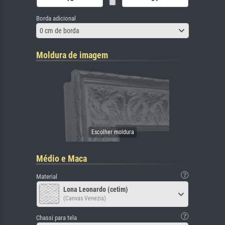
Borda adicional
0 cm de borda
Moldura de imagem
Médio e Maca
Material
Lona Leonardo (cetim)
(Canvas Venezia)
Chassi para tela