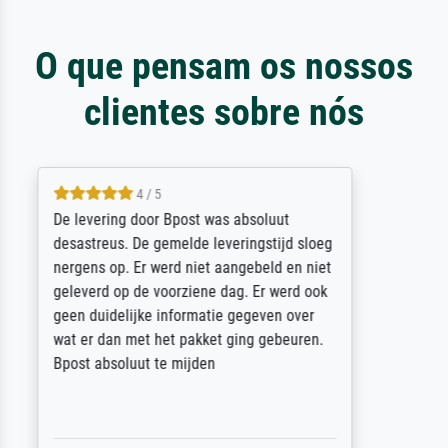
O que pensam os nossos
clientes sobre nós
5 / 5
Sehr gute Qualität des Leinwanddrucks und
des Rahmens! Unser Bild wurde sehr
sorgfältig und sicher verpackt, so dass es
unbeschadet bei uns ankam. Es wird nicht
unser letzter Meisterdruck sein. Vielen
Dank!