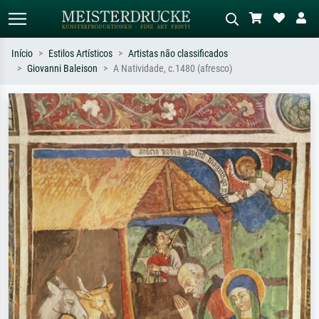
Início
Estilos Artísticos
Artistas não classificados
Giovanni Baleison
A Natividade, c.1480 (afresco)
Pesquisa padrão
Pesquisa de imagens IA
Pesquise por artista, título ou estilo –
Descreva a cena – ex: prado verde,
ex: Monet, Noite Estrelada,
abstrato com muito vermelho, pintura
impressionismo, onda de Hokusai, nu.
a óleo escura, nu em pé ao lado de
uma árvore.