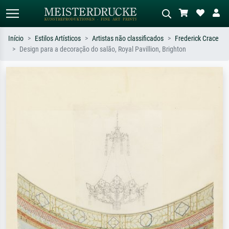
Início
Estilos Artísticos
Artistas não classificados
Frederick Crace
Design para a decoração do salão, Royal Pavillion, Brighton
Pesquisa padrão
Pesquisa de imagens IA
Pesquise por artista, título ou estilo –
Descreva a cena – ex: prado verde,
ex: Monet, Noite Estrelada,
abstrato com muito vermelho, pintura
impressionismo, onda de Hokusai, nu.
a óleo escura, nu em pé ao lado de
uma árvore.