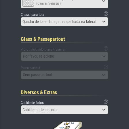
(Canvas Venezia)
Chassi para tela
Quadro de lona - Imagem espelhada na lateral
Glass & Passepartout
Vidro (incluindo placa traseira)
Por favor, selecione
Passepartout
Sem passepartout
Diversos & Extras
Cabide de fotos
Cabide dente de serra