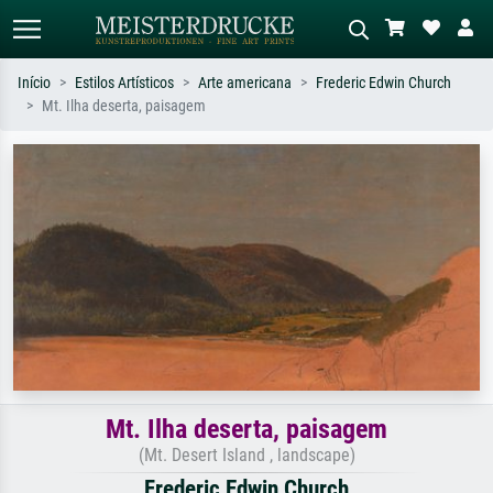
Início
Estilos Artísticos
Arte americana
Frederic Edwin Church
Mt. Ilha deserta, paisagem
Pesquisa padrão
Pesquisa de imagens IA
Pesquise por artista, título ou estilo –
Descreva a cena – ex: prado verde,
ex: Monet, Noite Estrelada,
abstrato com muito vermelho, pintura
impressionismo, onda de Hokusai, nu.
a óleo escura, nu em pé ao lado de
uma árvore.
Mt. Ilha deserta, paisagem
(Mt. Desert Island , landscape)
Frederic Edwin Church