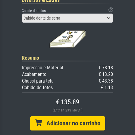
Cabide de fotos
Cabide dente de serra
Resumo
Impressão e Material
€ 78.18
Acabamento
€ 13.20
Chassi para tela
€ 43.38
Cabide de fotos
€ 1.13
€ 135.89
(Enthält 23% MwSt.)
Adicionar no carrinho