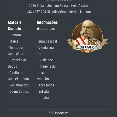
9586 Finkenstein am Faaker See · Austria
+43 4257 29415 · office@meisterdrucke.com
Marca e
Informações
Contato
Adicionais
· Contato
·
· Marca
Tema pessoal
· Termos e
· Venda sua
Condições
arte
· Proteção de
· Qualidade
Dados
· Imagens do
· Direito de
nosso
Cancelamento
trabalho
· Reclamações
· Acessórios
· Quem Somos
· Solicitar
amostra