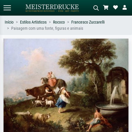
Início
Estilos Artísticos
Rococo
Francesco Zuccarelli
Paisagem com uma fonte, figuras e animais
Pesquisa padrão
Pesquisa de imagens IA
Pesquise por artista, título ou estilo –
Descreva a cena – ex: prado verde,
ex: Monet, Noite Estrelada,
abstrato com muito vermelho, pintura
impressionismo, onda de Hokusai, nu.
a óleo escura, nu em pé ao lado de
uma árvore.