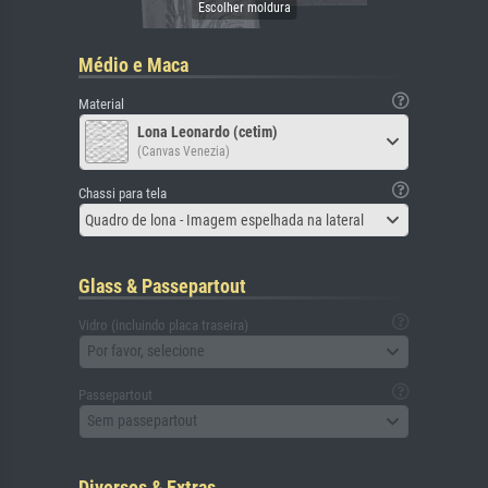
Médio e Maca
Material
Lona Leonardo (cetim)
(Canvas Venezia)
Chassi para tela
Quadro de lona - Imagem espelhada na lateral
Glass & Passepartout
Vidro (incluindo placa traseira)
Por favor, selecione
Passepartout
Sem passepartout
Diversos & Extras