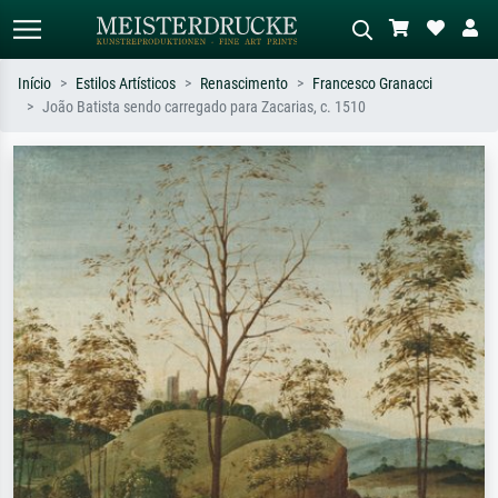
Início
Estilos Artísticos
Renascimento
Francesco Granacci
João Batista sendo carregado para Zacarias, c. 1510
Pesquisa padrão
Pesquisa de imagens IA
Pesquise por artista, título ou estilo –
Descreva a cena – ex: prado verde,
ex: Monet, Noite Estrelada,
abstrato com muito vermelho, pintura
impressionismo, onda de Hokusai, nu.
a óleo escura, nu em pé ao lado de
uma árvore.