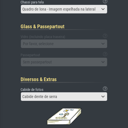
Chassi para tela
Quadro de lona - Imagem espelhada na lateral
Glass & Passepartout
Vidro (incluindo placa traseira)
Por favor, selecione
Passepartout
Sem passepartout
Diversos & Extras
Cabide de fotos
Cabide dente de serra