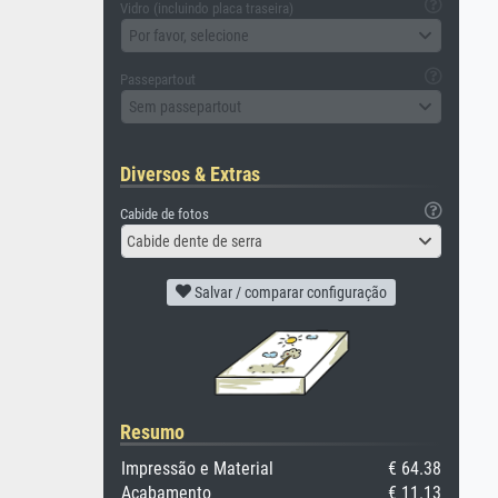
Vidro (incluindo placa traseira)
Por favor, selecione
Passepartout
Sem passepartout
Diversos & Extras
Cabide de fotos
Cabide dente de serra
Salvar / comparar configuração
Resumo
Impressão e Material
€ 64.38
Acabamento
€ 11.13