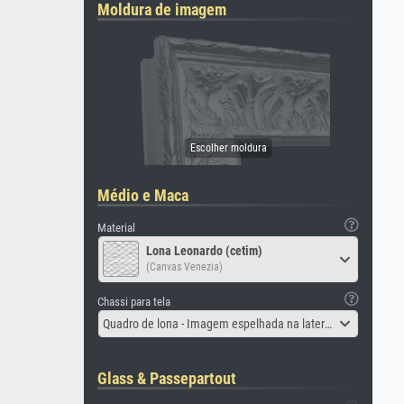
Moldura de imagem
Médio e Maca
Material
Lona Leonardo (cetim)
(Canvas Venezia)
Chassi para tela
Quadro de lona - Imagem espelhada na lateral
Glass & Passepartout