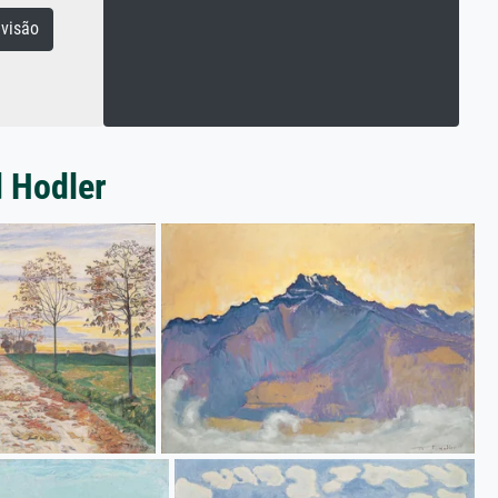
visão
d Hodler