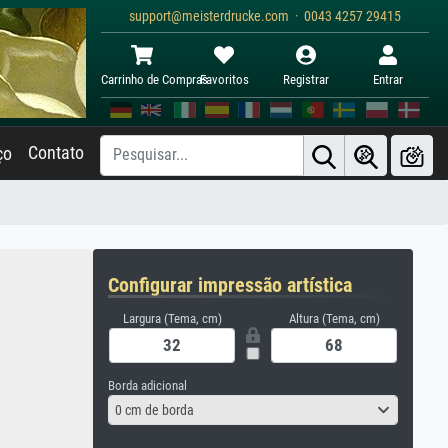
support@meisterdrucke.com · 0043 4257 29415
Carrinho de Compras
Favoritos
Registrar
Entrar
Contato
ço
Configurar impressão artística
Largura (Tema, cm)
Altura (Tema, cm)
Borda adicional
0 cm de borda