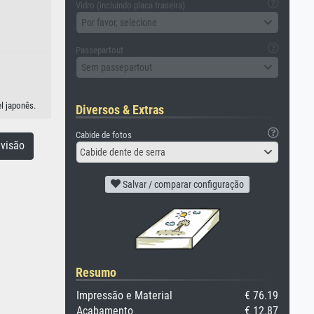
Vidro (incluindo placa traseira)
Por favor, selecione
Passepartout
Sem passepartout
l japonês.
Diversos & Extras
Cabide de fotos
visão
Cabide dente de serra
Salvar / comparar configuração
Resumo
Impressão e Material
€ 76.19
Acabamento
€ 12.87