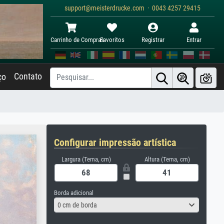
support@meisterdrucke.com · 0043 4257 29415
Carrinho de Compras
Favoritos
Registrar
Entrar
Contato
ço
Configurar impressão artística
Largura (Tema, cm)
Altura (Tema, cm)
Borda adicional
0 cm de borda