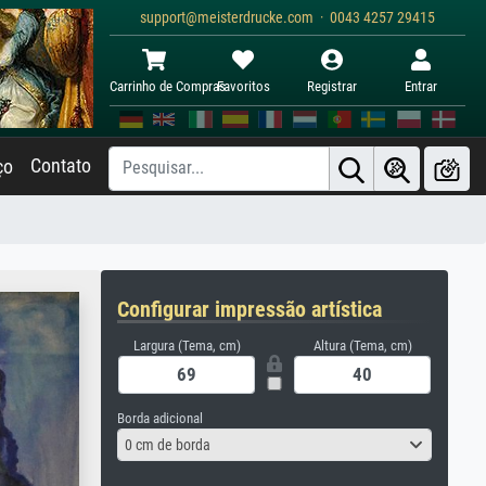
support@meisterdrucke.com · 0043 4257 29415
Carrinho de Compras
Favoritos
Registrar
Entrar
Contato
ço
Configurar impressão artística
Largura (Tema, cm)
Altura (Tema, cm)
Borda adicional
0 cm de borda