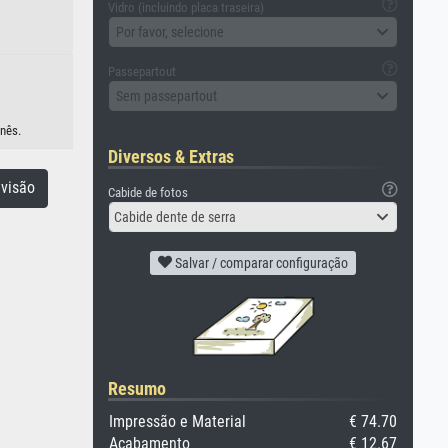
Vidro (incluindo placa traseira)
Por favor, selecione
Passepartout
Sem passepartout
onês.
Diversos & Extras
visão
Cabide de fotos
Cabide dente de serra
Salvar / comparar configuração
Resumo
Impressão e Material
€ 74.70
Acabamento
€ 12.67