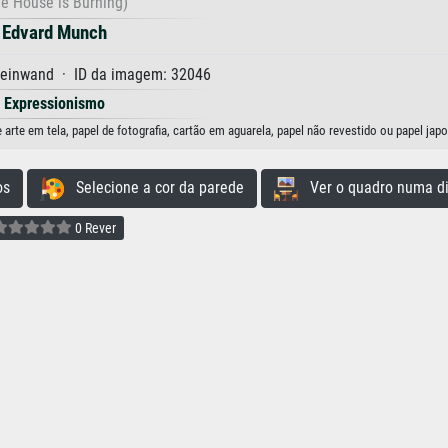
he House is Burning)
Edvard Munch
Leinwand · ID da imagem: 32046
Expressionismo
te em tela, papel de fotografia, cartão em aguarela, papel não revestido ou papel jap
os
Selecione a cor da parede
Ver o quadro numa di
0 Rever