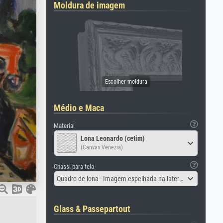
Moldura de imagem
Médio e Maca
Material
Lona Leonardo (cetim)
(Canvas Venezia)
Chassi para tela
Quadro de lona - Imagem espelhada na lateral
Glass & Passepartout