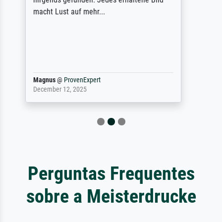
Qualität des Papiers und des Drucks
(Farben, Details usw.) ist nicht nur gut,
sondern hervorragend. Selbst ein Druck ist
damit ein Kunstwerk im eigenen Sinne.
Definitiv den Pre...
Dr.
@
ProvenExpert
February 3, 2026
Perguntas Frequentes
sobre a Meisterdrucke