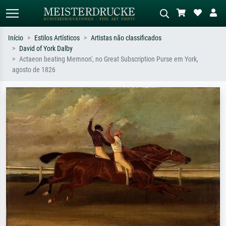
Início
Estilos Artísticos
Artistas não classificados
David of York Dalby
Pesquisa padrão
Pesquisa de imagens IA
Actaeon beating Memnon', no Great Subscription Purse em York,
agosto de 1826
Pesquise por artista, título ou estilo –
Descreva a cena – ex: prado verde,
ex: Monet, Noite Estrelada,
abstrato com muito vermelho, pintura
impressionismo, onda de Hokusai, nu.
a óleo escura, nu em pé ao lado de
uma árvore.