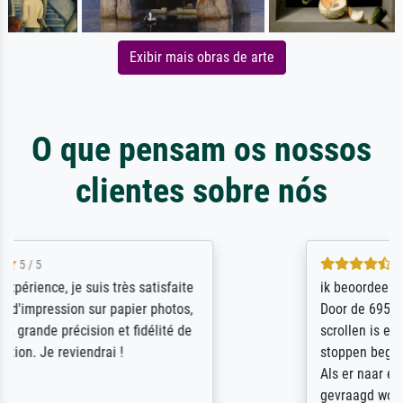
Exibir mais obras de arte
O que pensam os nossos
clientes sobre nós
4.5 / 5
ik beoordeel Meisterdrucke zeer positief.
Door de 69505 beschikbare kunstenaars
scrollen is echter onbegonnen werk (na
stoppen begint het weer van voor af aan).
Als er naar een bepaalde kunstenaar
gevraagd wordt krijg je ook een aantal