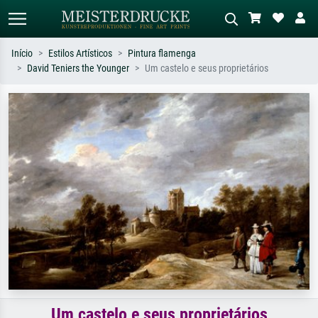
Início
Estilos Artísticos
Pintura flamenga
David Teniers the Younger
Um castelo e seus proprietários
Pesquisa padrão
Pesquisa de imagens IA
Pesquise por artista, título ou estilo –
Descreva a cena – ex: prado verde,
ex: Monet, Noite Estrelada,
abstrato com muito vermelho, pintura
impressionismo, onda de Hokusai, nu.
a óleo escura, nu em pé ao lado de
uma árvore.
Um castelo e seus proprietários