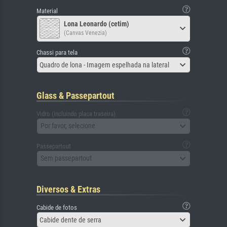
Material
Lona Leonardo (cetim)
(Canvas Venezia)
Chassi para tela
Quadro de lona - Imagem espelhada na lateral
Glass & Passepartout
Vidro (incluindo placa traseira)
Por favor, selecione
Passepartout
Sem passepartout
Diversos & Extras
Cabide de fotos
Cabide dente de serra