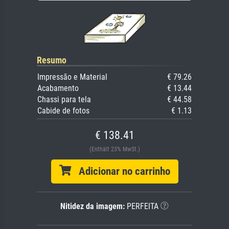
Resumo
Impressão e Material
€ 79.26
Acabamento
€ 13.44
Chassi para tela
€ 44.58
Cabide de fotos
€ 1.13
€ 138.41
(Enthält 23% MwSt.)
Adicionar no carrinho
Nitidez da imagem:
PERFEITA