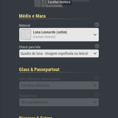
Médio e Maca
Material
Lona Leonardo (cetim)
(Canvas Venezia)
Chassi para tela
Quadro de lona - Imagem espelhada na lateral
Glass & Passepartout
Vidro (incluindo placa traseira)
Por favor, selecione
Passepartout
Sem passepartout