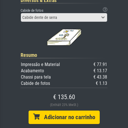
Diversos & Extras
Cabide de fotos
Cabide dente de serra
Resumo
Impressão e Material
€ 77.91
Acabamento
€ 13.17
Chassi para tela
€ 43.38
Cabide de fotos
€ 1.13
€ 135.60
(Enthält 23% MwSt.)
Adicionar no carrinho