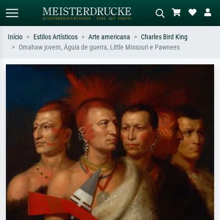
Início
Estilos Artísticos
Arte americana
Charles Bird King
Omahaw jovem, Águia de guerra, Little Missouri e Pawnees
Pesquisa padrão
Pesquisa de imagens IA
Pesquise por artista, título ou estilo –
Descreva a cena – ex: prado verde,
ex: Monet, Noite Estrelada,
abstrato com muito vermelho, pintura
impressionismo, onda de Hokusai, nu.
a óleo escura, nu em pé ao lado de
uma árvore.