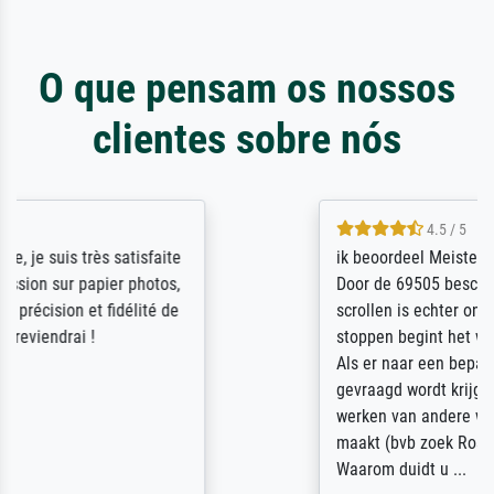
O que pensam os nossos
clientes sobre nós
4.5 / 5
ik beoordeel Meisterdrucke zeer positief.
Door de 69505 beschikbare kunstenaars
scrollen is echter onbegonnen werk (na
stoppen begint het weer van voor af aan).
Als er naar een bepaalde kunstenaar
gevraagd wordt krijg je ook een aantal
werken van andere wat het onoverzichtelijk
maakt (bvb zoek Ros = ook Rops, Rose etc).
Waarom duidt u ...