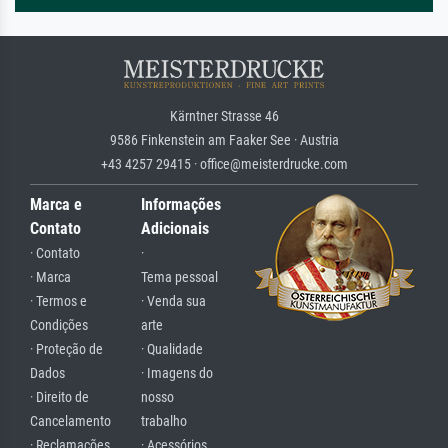
Kärntner Strasse 46
9586 Finkenstein am Faaker See · Austria
+43 4257 29415 · office@meisterdrucke.com
Marca e
Informações
Contato
Adicionais
· Contato
·
· Marca
Tema pessoal
· Termos e
· Venda sua
Condições
arte
· Proteção de
· Qualidade
Dados
· Imagens do
· Direito de
nosso
Cancelamento
trabalho
· Reclamações
· Acessórios