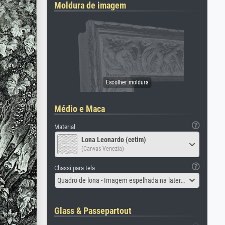
Moldura de imagem
Médio e Maca
Material
Lona Leonardo (cetim)
(Canvas Venezia)
Chassi para tela
Quadro de lona - Imagem espelhada na lateral
Glass & Passepartout