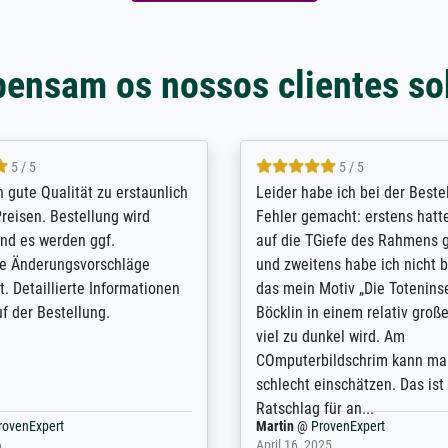
pensam os nossos clientes so
5 / 5
5 / 5
/ Highly recommended. The
The team at Meisterdrucke st
 ordering and payment process
meet its clients demands, an
shipping was efficient and
expert advice on how to obtai
self exceeds expectations. I
results for the prints request
n the UK and found the site
client. The company has a va
or a specific print - I am very
repertoire of prints to choose
with the service and the
will provide excellent service
regards to prints which are no
repertoire. Highly recommen
nExpert
Anonym
@
ProvenExpert
 2025
April 22, 2026