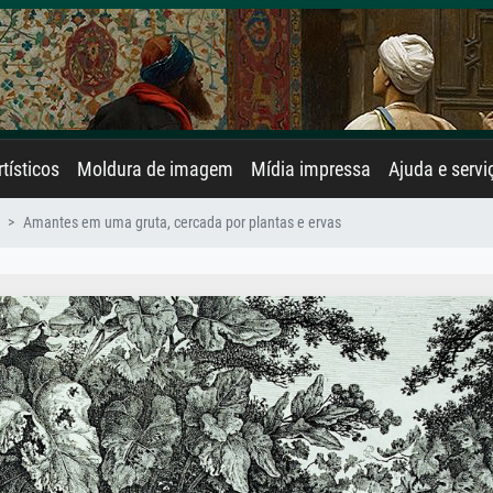
rtísticos
Moldura de imagem
Mídia impressa
Ajuda e servi
Amantes em uma gruta, cercada por plantas e ervas