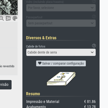
Vidro (incluindo placa traseira)
Por favor, selecione
Passepartout
Sem passepartout
Diversos & Extras
Cabide de fotos
Cabide dente de serra
Salvar / comparar configuração
ão revestido
visão
Resumo
Impressão e Material
€ 81.86
Acabamento
€ 13.78