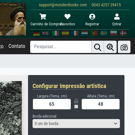
support@meisterdrucke.com · 0043 4257 29415
Carrinho de Compras
Favoritos
Registrar
Entrar
Contato
ço
Configurar impressão artística
Largura (Tema, cm)
Altura (Tema, cm)
Borda adicional
0 cm de borda