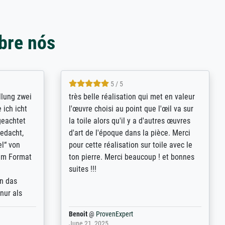
bre nós
5 / 5
rives to
eine große Auswahl an Bildern und
d provides
deren Reproduktionsmöglichkeiten;
n the best
wurde sehr gut durch die einzelnen
ed by the
Bestellkriterien geführt, verständliche
st
Erklärungen, z.B. mit Bilddarstellungen,
 from, and
werde auf jeden Fall meine guten
 also with
Erfahrungen weitergeben.
t in that
ded!
Anonym
@
ProvenExpert
May 13, 2026