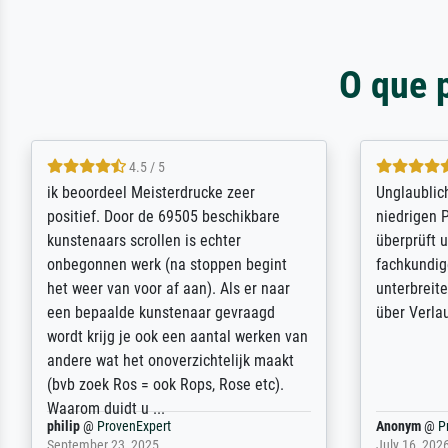
O que 
5 / 5
Die Zufriedenheit ist auch nicht dadurch
Excellent 
getrübt, dass das Bild entgegen einer
selection,
angegebenen Lieferanschrift (sollte
were easy, 
eine Überraschung für die normannische
the item it
Ehefrau sein zum Hochzeits- gleichzeitig
am based i
auch Geburtstag sein) doch nach zu
searching f
Hause zugestellt wurde.
impressed 
quality.
Jürgen
@
ProvenExpert
SJL
@
Prove
April 22, 2026
December 2,