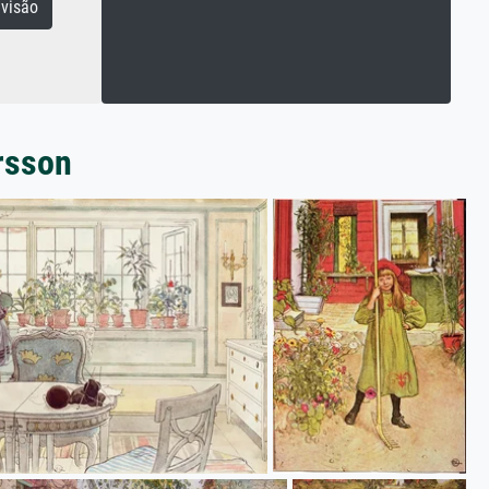
visão
arsson