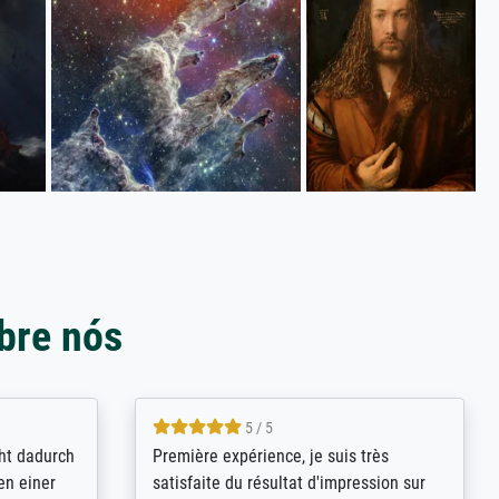
bre nós
4.8 / 5
kann sich
Qualité absolument irréprochable.
.B.:
Extraordinaire diversité des thèmes