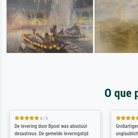
O que 
5 / 5
Sehr gute Qualität des Leinwanddrucks
Für ein Er
und des Rahmens! Unser Bild wurde
Feldpost m