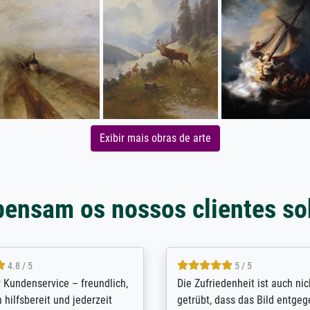
Exibir mais obras de arte
pensam os nossos clientes so
5 / 5
4.8 / 5
innerungsbuch mit der
Hervorragende Qualität. Man 
eines Großvaters aus dem 1.
vieles anpassen lassen, wie z