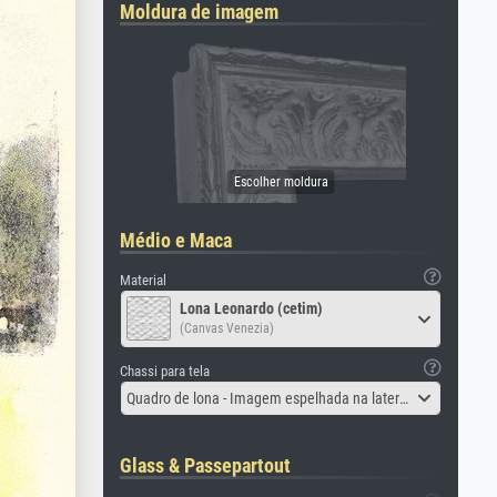
Moldura de imagem
Médio e Maca
Material
Lona Leonardo (cetim)
(Canvas Venezia)
Chassi para tela
Quadro de lona - Imagem espelhada na lateral
Glass & Passepartout