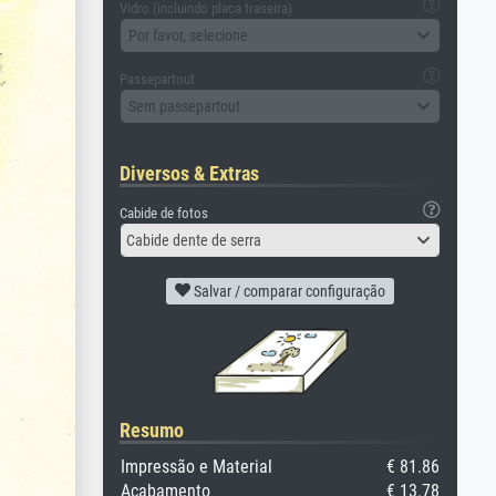
Vidro (incluindo placa traseira)
Por favor, selecione
Passepartout
Sem passepartout
Diversos & Extras
Cabide de fotos
Cabide dente de serra
Salvar / comparar configuração
Resumo
Impressão e Material
€ 81.86
Acabamento
€ 13.78