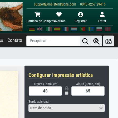
support@meisterdrucke.com · 0043 4257 29415
Carrinho de Compras
Favoritos
Registrar
Entrar
Contato
ço
Configurar impressão artística
Largura (Tema, cm)
Altura (Tema, cm)
Borda adicional
0 cm de borda