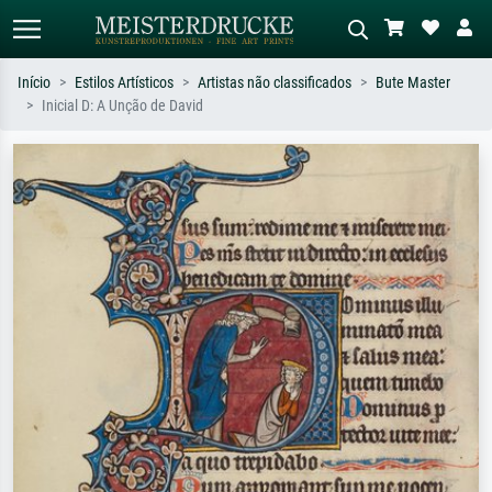
Início
Estilos Artísticos
Artistas não classificados
Bute Master
Inicial D: A Unção de David
Pesquisa padrão
Pesquisa de imagens IA
Pesquise por artista, título ou estilo –
Descreva a cena – ex: prado verde,
ex: Monet, Noite Estrelada,
abstrato com muito vermelho, pintura
impressionismo, onda de Hokusai, nu.
a óleo escura, nu em pé ao lado de
uma árvore.