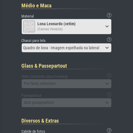
Médio e Maca
Material
Lona Leonardo (cetim)
(Canvas Venezia)
Chassi para tela
Quadro de lona - Imagem espelhada na lateral
Glass & Passepartout
Vidro (incluindo placa traseira)
Por favor, selecione
Passepartout
Sem passepartout
Diversos & Extras
Cabide de fotos