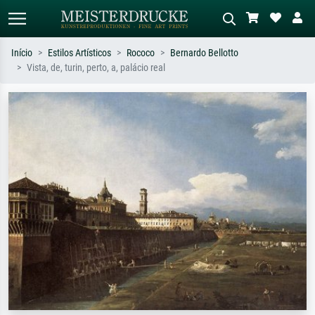
Início
Estilos Artísticos
Rococo
Bernardo Bellotto
Vista, de, turin, perto, a, palácio real
Pesquisa padrão
Pesquisa de imagens IA
Pesquise por artista, título ou estilo –
Descreva a cena – ex: prado verde,
ex: Monet, Noite Estrelada,
abstrato com muito vermelho, pintura
impressionismo, onda de Hokusai, nu.
a óleo escura, nu em pé ao lado de
uma árvore.