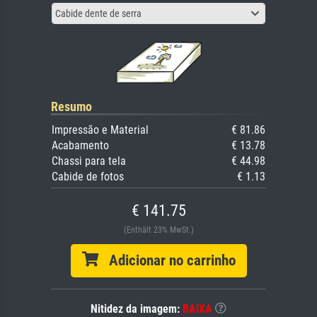
Cabide dente de serra
Resumo
Impressão e Material
€ 81.86
Acabamento
€ 13.78
Chassi para tela
€ 44.98
Cabide de fotos
€ 1.13
€ 141.75
(Enthält 23% MwSt.)
Adicionar no carrinho
Nitidez da imagem:
BAIXA