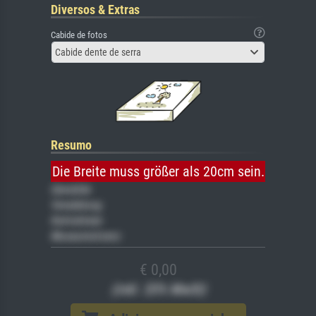
Diversos & Extras
Cabide de fotos
Cabide dente de serra
Resumo
Die Breite muss größer als 20cm sein.
Gemälde
Veredelung
Keilrahmen
Museumslizenz
€ 0,00
(inkl. 20% MwSt)