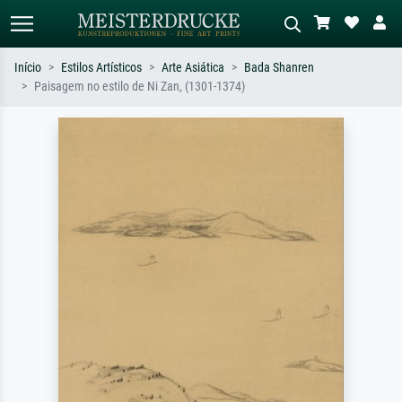
Início
Estilos Artísticos
Arte Asiática
Bada Shanren
Paisagem no estilo de Ni Zan, (1301-1374)
Pesquisa padrão
Pesquisa de imagens IA
Pesquise por artista, título ou estilo –
Descreva a cena – ex: prado verde,
ex: Monet, Noite Estrelada,
abstrato com muito vermelho, pintura
impressionismo, onda de Hokusai, nu.
a óleo escura, nu em pé ao lado de
uma árvore.