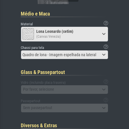
Médio e Maca
Material
Lona Leonardo (cetim)
(Canvas Venezia)
Chassi para tela
Quadro de lona - Imagem espelhada na lateral
Glass & Passepartout
Vidro (incluindo placa traseira)
Por favor, selecione
Passepartout
Sem passepartout
Diversos & Extras