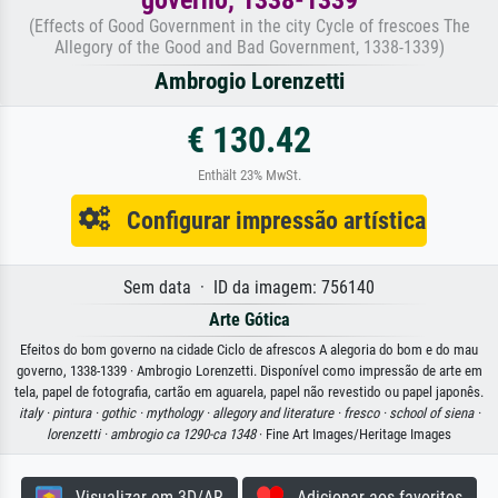
(Effects of Good Government in the city Cycle of frescoes The
Allegory of the Good and Bad Government, 1338-1339)
Ambrogio Lorenzetti
€ 130.42
Enthält 23% MwSt.
Configurar impressão artística
Sem data · ID da imagem: 756140
Arte Gótica
Efeitos do bom governo na cidade Ciclo de afrescos A alegoria do bom e do mau
governo, 1338-1339 · Ambrogio Lorenzetti. Disponível como impressão de arte em
tela, papel de fotografia, cartão em aguarela, papel não revestido ou papel japonês.
italy ·
pintura ·
gothic ·
mythology ·
allegory and literature ·
fresco ·
school of siena ·
lorenzetti ·
ambrogio ca 1290-ca 1348
· Fine Art Images/Heritage Images
Visualizar em 3D/AR
Adicionar aos favoritos