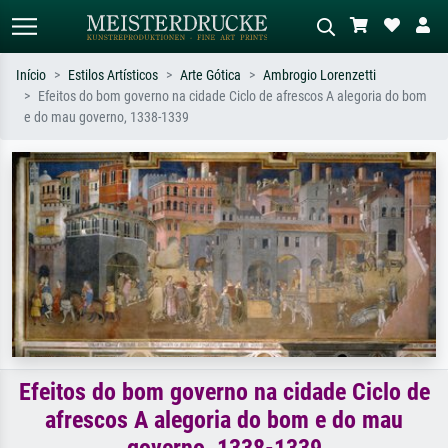
Início
Estilos Artísticos
Arte Gótica
Ambrogio Lorenzetti
Efeitos do bom governo na cidade Ciclo de afrescos A alegoria do bom
Pesquisa padrão
Pesquisa de imagens IA
e do mau governo, 1338-1339
Pesquise por artista, título ou estilo –
Descreva a cena – ex: prado verde,
ex: Monet, Noite Estrelada,
abstrato com muito vermelho, pintura
impressionismo, onda de Hokusai, nu.
a óleo escura, nu em pé ao lado de
uma árvore.
Efeitos do bom governo na cidade Ciclo de
afrescos A alegoria do bom e do mau
governo, 1338-1339