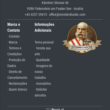
Kärntner Strasse 46
9586 Finkenstein am Faaker See · Austria
+43 4257 29415 · office@meisterdrucke.com
Marca e
Informações
Contato
Adicionais
· Contato
·
· Marca
Tema pessoal
· Termos e
· Venda sua
Condições
arte
· Proteção de
· Qualidade
Dados
· Imagens do
· Direito de
nosso
Cancelamento
trabalho
· Reclamações
· Acessórios
· Quem Somos
· Solicitar
amostra