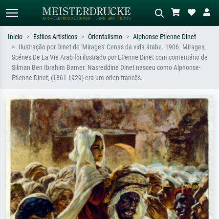
Início
Estilos Artísticos
Orientalismo
Alphonse Etienne Dinet
Ilustração por Dinet de 'Mirages' Cenas da vida árabe. 1906. Mirages,
Pesquisa padrão
Pesquisa de imagens IA
Scénes De La Vie Arab foi ilustrado por Etienne Dinet com comentário de
Silman Ben Ibrahim Bamer. Nasreddine Dinet nasceu como Alphonse-
Pesquise por artista, título ou estilo –
Descreva a cena – ex: prado verde,
Étienne Dinet; (1861-1929) era um orien francês.
ex: Monet, Noite Estrelada,
abstrato com muito vermelho, pintura
impressionismo, onda de Hokusai, nu.
a óleo escura, nu em pé ao lado de
uma árvore.