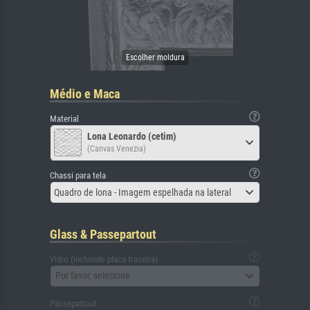
Médio e Maca
Material
Lona Leonardo (cetim)
(Canvas Venezia)
Chassi para tela
Quadro de lona - Imagem espelhada na lateral
Glass & Passepartout
Vidro (incluindo placa traseira)
Por favor, selecione
Passepartout