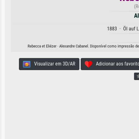
(R
A
1883 · Öl auf 
Rebecca et Eliézer · Alexandre Cabanel. Disponível como impressão de 
Visualizar em 3D/AR
Adicionar aos favorit