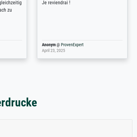
ild (ein
couleurs). Relation clientèle parfaite.
rpackt -
Transport, réception sans aucun
stikdeckeln
problème. Merci à toute l'équipe ! Hervé
in den
 der P...
Anonym
@
ProvenExpert
March 31, 2025
erdrucke