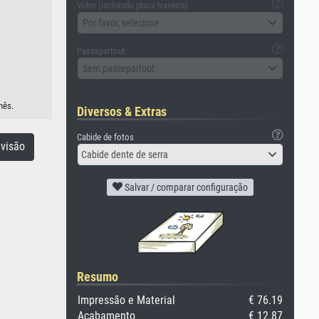
Vidro (incluindo placa traseira)
Por favor, selecione
Passepartout
Sem passepartout
nês.
Diversos & Extras
Cabide de fotos
visão
Cabide dente de serra
Salvar / comparar configuração
Resumo
Impressão e Material
€ 76.19
Acabamento
€ 12.87