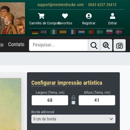
support@meisterdrucke.com · 0043 4257 29415
Carrinho de Compras
Favoritos
Registrar
Entrar
Contato
ço
Configurar impressão artística
Largura (Tema, cm)
Altura (Tema, cm)
Borda adicional
0 cm de borda