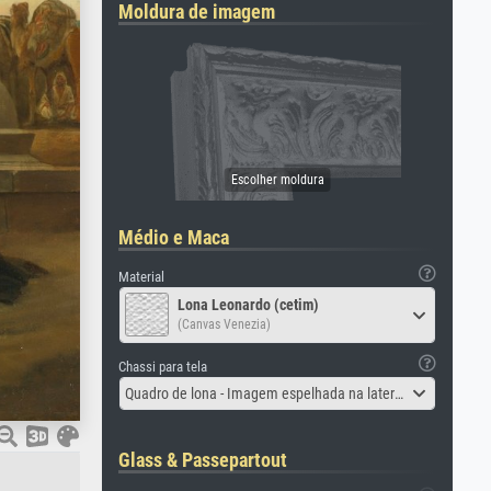
Moldura de imagem
Médio e Maca
Material
Lona Leonardo (cetim)
(Canvas Venezia)
Chassi para tela
Quadro de lona - Imagem espelhada na lateral
Glass & Passepartout