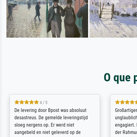
O que 
5 / 5
Sehr gute Qualität des Leinwanddrucks
Für ein Er
und des Rahmens! Unser Bild wurde
Feldpost m
sehr sorgfältig und sicher verpackt, so
Weltkrieg b
dass es unbeschadet bei uns ankam. Es
ausdrucksvo