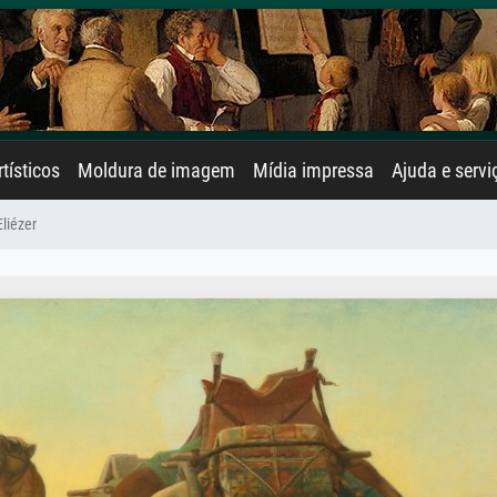
rtísticos
Moldura de imagem
Mídia impressa
Ajuda e servi
liézer