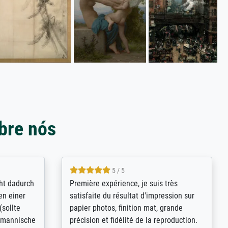
bre nós
4.8 / 5
kann sich
Qualité absolument irréprochable.
.B.:
Extraordinaire diversité des thèmes
keit,
abordés et personnalisation des
freundliche
demandes (recadrage, réajustement des