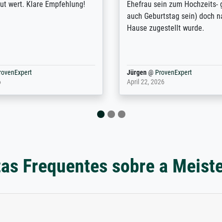
nden. Bei der Auswahl der
Kontaktperson per Mail. Das B
-Qualität wurde ich sehr gut
Kunstdruck) wurde sehr gut ve
 beraten. Der Versand mit
sehr starke Papprolle mit Pla
ppe war perfekt. Ich bin sehr
und innen mit Papierknüllern 
und empfehle Sie gerne
Zwischenräumen gefüllt. Einzig
en ...
ovenExpert
Anonym
@
ProvenExpert
 2026
August 12, 2025
as Frequentes sobre a Meist