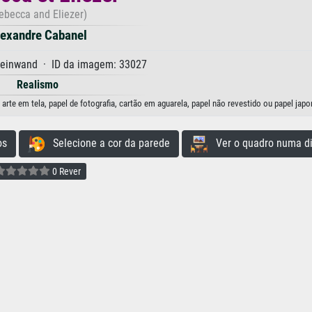
ebecca and Eliezer)
lexandre Cabanel
Leinwand · ID da imagem: 33027
Realismo
arte em tela, papel de fotografia, cartão em aguarela, papel não revestido ou papel japo
os
Selecione a cor da parede
Ver o quadro numa di
0 Rever