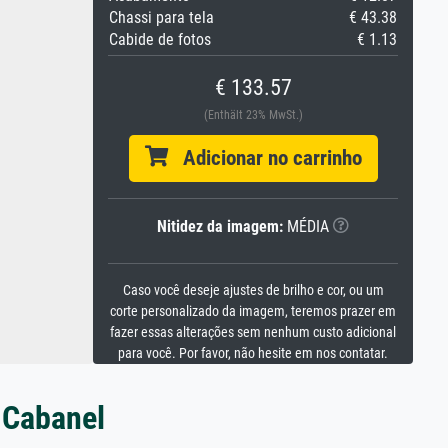
Chassi para tela
€ 43.38
Cabide de fotos
€ 1.13
€ 133.57
(Enthält 23% MwSt.)
Adicionar no carrinho
Nitidez da imagem:
MÉDIA
Caso você deseje ajustes de brilho e cor, ou um
corte personalizado da imagem, teremos prazer em
fazer essas alterações sem nenhum custo adicional
para você. Por favor, não hesite em nos contatar.
 Cabanel