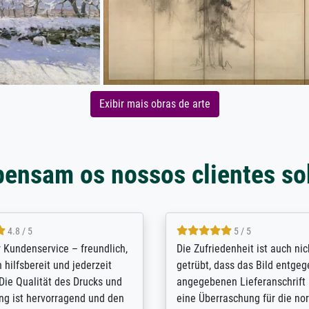
Exibir mais obras de arte
pensam os nossos clientes so
5 / 5
4.8 / 5
innerungsbuch mit der
Hervorragende Qualität. Man 
eines Großvaters aus dem 1.
vieles anpassen lassen, wie z
enötigte ich ein
Randentfernung, Farbe, Hellig
lles Bild. Das habe ich bei
Kontrast und Weiteres. Sehr 