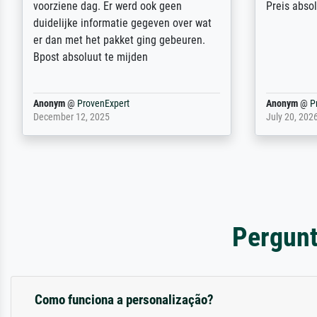
wird nicht unser letzter Meisterdruck
Ihnen gefu
sein. Vielen Dank!
Fotopapier
am Telefon
stabiler Pa
zufrieden 
weiter. Viel
Reinhold,
@
ProvenExpert
Margot
@
Pr
April 22, 2026
February 20,
Pergunt
Como funciona a personalização?