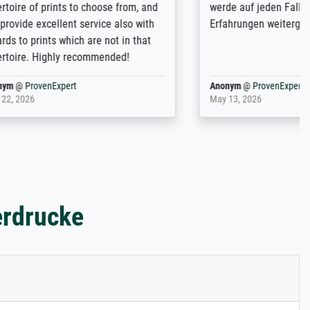
 from, and
werde auf jeden Fall meine guten
 also with
Erfahrungen weitergeben.
t in that
ded!
Anonym
@
ProvenExpert
May 13, 2026
erdrucke