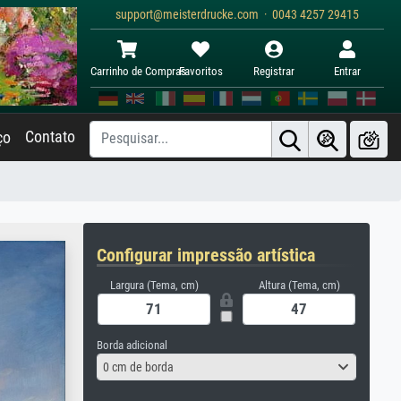
support@meisterdrucke.com · 0043 4257 29415
Carrinho de Compras
Favoritos
Registrar
Entrar
Contato
ço
Configurar impressão artística
Largura (Tema, cm)
Altura (Tema, cm)
Borda adicional
0 cm de borda