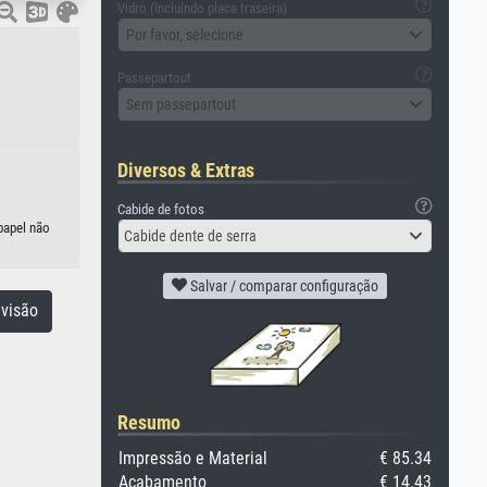
Vidro (incluindo placa traseira)
Por favor, selecione
Passepartout
Sem passepartout
Diversos & Extras
Cabide de fotos
papel não
Cabide dente de serra
Salvar / comparar configuração
visão
Resumo
Impressão e Material
€ 85.34
Acabamento
€ 14.43