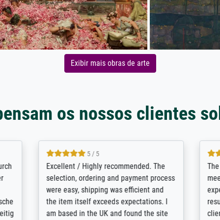
Exibir mais obras de arte
pensam os nossos clientes so
5 / 5
5 / 5
/ Highly recommended. The
The team at Meisterdrucke st
 ordering and payment process
meet its clients demands, an
shipping was efficient and
expert advice on how to obtai
self exceeds expectations. I
results for the prints request
n the UK and found the site
client. The company has a va