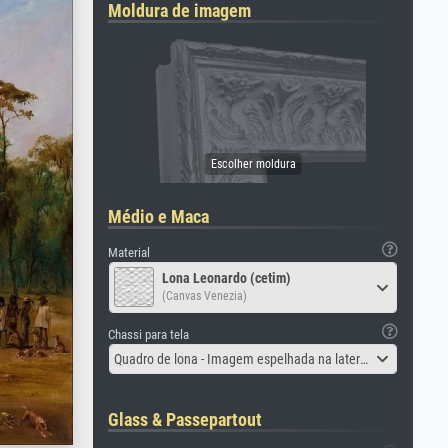
Moldura de imagem
Médio e Maca
Material
Lona Leonardo (cetim)
(Canvas Venezia)
Chassi para tela
Quadro de lona - Imagem espelhada na lateral
Glass & Passepartout