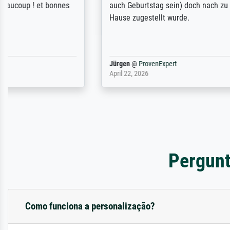
auch Geburtstag sein) doch nach zu
searching f
Hause zugestellt wurde.
impressed 
quality.
Jürgen
@
ProvenExpert
SJL
@
Prove
April 22, 2026
December 2,
Pergunt
Como funciona a personalização?