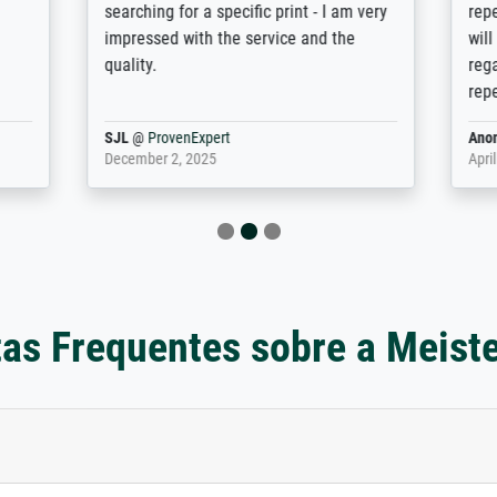
or a specific print - I am very
repertoire of prints to choose
with the service and the
will provide excellent service
regards to prints which are no
repertoire. Highly recommen
nExpert
Anonym
@
ProvenExpert
 2025
April 22, 2026
as Frequentes sobre a Meist