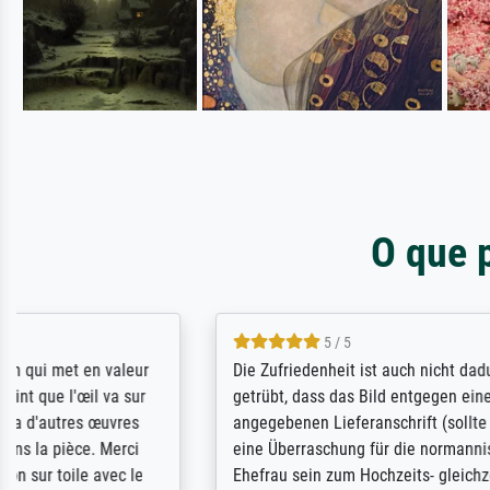
O que 
5 / 5
Die Zufriedenheit ist auch nicht dadurch
Excellent 
getrübt, dass das Bild entgegen einer
selection,
angegebenen Lieferanschrift (sollte
were easy, 
eine Überraschung für die normannische
the item it
Ehefrau sein zum Hochzeits- gleichzeitig
am based i