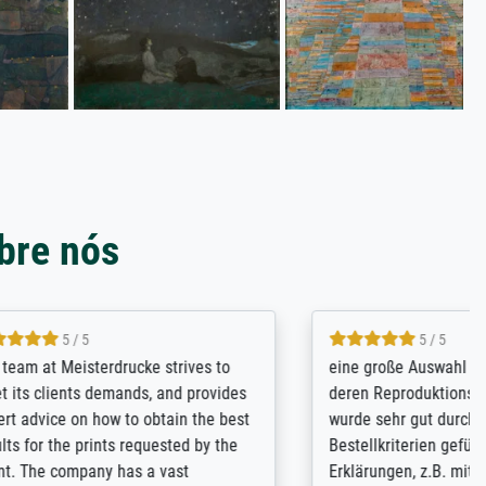
bre nós
5 / 5
rives to
eine große Auswahl an Bildern und
d provides
deren Reproduktionsmöglichkeiten;
n the best
wurde sehr gut durch die einzelnen
ed by the
Bestellkriterien geführt, verständliche
st
Erklärungen, z.B. mit Bilddarstellungen,